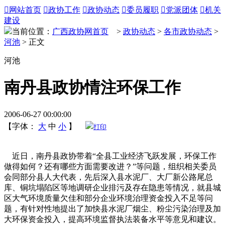

网站首页

政协工作

政协动态

委员履职

党派团体

机关
建设
当前位置：
广西政协网首页
>
政协动态
>
各市政协动态
>
河池
> 正文
河池
南丹县政协情注环保工作
2006-06-27 00:00:00
【字体：
大
中
小
】
打印
近日，南丹县政协带着“全县工业经济飞跃发展，环保工作
做得如何？还有哪些方面需要改进？”等问题，组织相关委员
会同部分县人大代表，先后深入县水泥厂、大厂新公路尾总
库、铜坑塌陷区等地调研企业排污及存在隐患等情况，就县城
区大气环境质量欠佳和部分企业环境治理资金投入不足等问
题，有针对性地提出了加快县水泥厂烟尘、粉尘污染治理及加
大环保资金投入，提高环境监督执法装备水平等意见和建议。