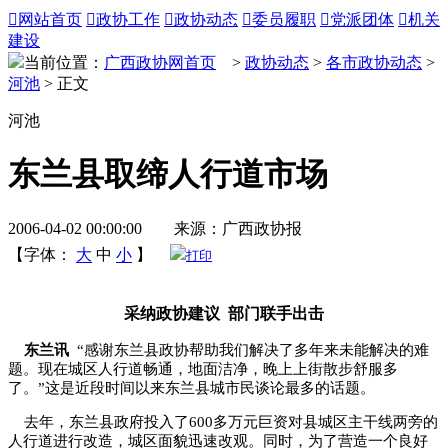

网站首页

政协工作

政协动态

委员履职

党派团体

机关
建设
当前位置：
广西政协网首页
>
政协动态
>
各市政协动态
>
河池
> 正文
河池
东兰县取缔人行道市场
2006-04-02 00:00:00 来源：广西政协报
【字体：
大
中
小
】
打印
采纳政协建议 部门联手出击
东兰讯
“感谢东兰县政协帮助我们解决了多年来未能解决的难
题。现在城区人行道畅通，地面洁净，晚上上街散步舒服多
了。”这是近段时间以来东兰县城市民谈论最多的话题。
去年，东兰县政府投入了600多万元巨资对县城区主干线两旁的
人行道进行改造，城区面貌迅速改观。同时，为了营造一个良好