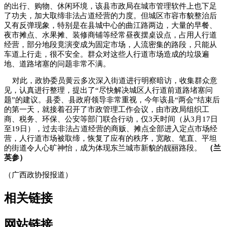
的出行、购物、休闲环境，该县市政局在城市管理软件上也下足
了功夫，加大取缔非法占道经营的力度。但城区市容市貌整治后
又有反弹现象，特别是在县城中心的曲江路两边，大量的早餐、
夜市摊点、水果摊、装修商铺等经常昼夜摆桌设点，占用人行道
经营，部分地段竟演变成为固定市场，人流密集的路段，只能从
车道上行走，很不安全。群众对这些人行道市场造成的垃圾遍
地、道路堵塞的问题非常不满。
对此，政协委员黄云多次深入街道进行明察暗访，收集群众意
见，认真进行整理，提出了“尽快解决城区人行道前道路堵塞问
题”的建议。县委、县政府领导非常重视，今年该县“两会”结束后
的第一天，就接着召开了市政管理工作会议，由市政局组织工
商、税务、环保、公安等部门联合行动，仅3天时间（从3月17日
至19日），过去非法占道经营的商贩、摊点全部进入定点市场经
营，人行道市场被取缔，恢复了应有的秩序，宽敞、笔直、平坦
的街道令人心旷神怡，成为体现东兰城市新貌的靓丽路段。
（兰
英参）
（广西政协报报道）
相关链接
网站链接