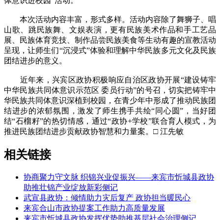
体意识进校园”活动。
本次活动内容丰富，形式多样。活动内容除了舞狮子、唱
山歌、跳民族舞、文娱表演，更有民族美术作品和手工艺品
展、民族体育竞技、制作品尝民族美食等生动有趣的宣教活动
呈现，让师生们“沉浸式”体验和理解中华民族多元文化及民族
团结进步的意义。
近年来，兴宾区政协积极响应自治区政协开展“建设铸牢
中华民族共同体意识示范区 委员行动”的号召，切实把铸牢中
华民族共同体意识深植到校园，在青少年中形成了推动民族团
结进步的浓郁氛围，激发了师生携手共绘“同心圆”，当好团
结“石榴籽”的热切情感，通过“政协+学校”联合育人模式，为
推进民族团结进步贡献政协智慧和力量案。□ 江先敏
相关链接
协商聚力守文脉 织锦兴业促振兴——来宾市忻城县政协
助推壮锦产业绽放新彩侧记
武宣县政协：倾情助力灾后复产 政协担当暖民心
来宾合山市政协提案工作助力高质量发展
来宾市忻城县政协发挥优势助推基层社会治理侧记