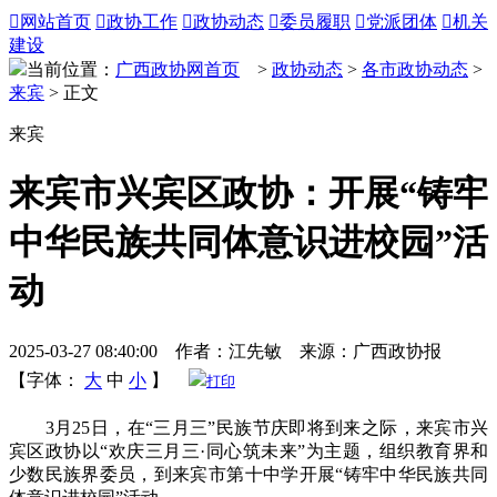

网站首页

政协工作

政协动态

委员履职

党派团体

机关
建设
当前位置：
广西政协网首页
>
政协动态
>
各市政协动态
>
来宾
> 正文
来宾
来宾市兴宾区政协：开展“铸牢
中华民族共同体意识进校园”活
动
2025-03-27 08:40:00 作者：江先敏 来源：广西政协报
【字体：
大
中
小
】
打印
3月25日，在“三月三”民族节庆即将到来之际，来宾市兴
宾区政协以“欢庆三月三·同心筑未来”为主题，组织教育界和
少数民族界委员，到来宾市第十中学开展“铸牢中华民族共同