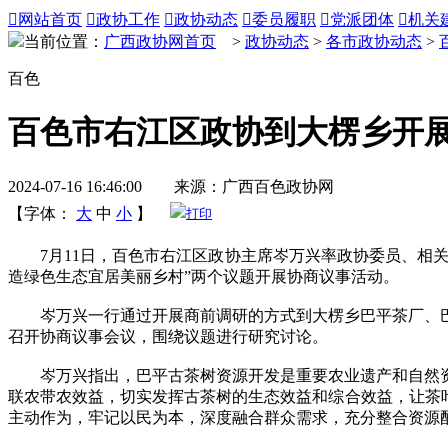

网站首页

政协工作

政协动态

委员履职

党派团体

机关
当前位置：
广西政协网首页
>
政协动态
>
各市政协动态
>
百色
百色市右江区政协到大楞乡开
2024-07-16 16:46:00 来源：广西百色政协网
【字体：
大
中
小
】
打印
7月11日，百色市右江区政协主席岑万兴率政协委员、相关
造绿色生态宜居美丽乡村”两个议题开展协商议事活动。
岑万兴一行通过开展商前调研的方式到大楞乡巴平茶厂、巴
召开协商议事会议，围绕议题进行研究讨论。
岑万兴指出，巴平古茶树资源开发是重要农业遗产和自然资
联农带农效益，切实发挥古茶树的生态效益和综合效益，让茶
主动作为，牢记以民为本，深度融合群众需求，充分整合资源