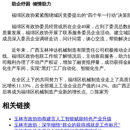
助企纾困 倾情助力
福绵区政协紧紧围绕城区党委提出的“四个年一行动”决策部
福绵区有政协委员经营或所在企业49家，占到了委员总数的
质量发展，福绵区政协开展了联系服务委员企业活动。建立城区
成员深入委员企业调研走访，问计问需，谈心交流，帮助解决
近年来，广西玉林坤达机械制造有限责任公司积极推动企业
线。福绵区政协包联工作组了解情况后，主动靠前服务，助力
司顺利办理了不动产产权证，增加了融资抵押量，成功获得金融
化生产车间，实现“黑灯”工厂自动化、智能化生产。
在全区上下的共同努力下，福绵区机械制造业走上了高质量发展
比增长11.33%，占全部规上工业企业总产值的14.2%。
后将成为福绵区机械制造产业新的增长点。□ 陈家芳
相关链接
玉林市政协协商建言人工智能赋能特色产业升级
玉林市政协：深学细悟“群众的获得感就是工作标尺”