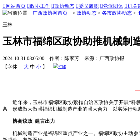

网站首页

政协工作

政协动态

委员履职

党派团体

机关
当前位置：
广西政协网首页
>
政协动态
>
各市政协动态
>
玉林
玉林市福绵区政协助推机械制
2024-10-31 08:05:00 作者：陈家芳 来源：广西政协报
【字体：
大
中
小
】
打印
近年来，玉林市福绵区政协紧扣自治区政协关于开展“科教振
条，形成做大做强福绵机械制造产业的强大合力，以实际行动
协商议政 建言出力
机械制造产业是福绵区重点产业之一。福绵区政协主动参与
新驱动、向新而行。