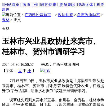

网站首页

政协工作

政协动态

委员履职

党派团体

机关
建设
当前位置：
广西政协网首页
>
政协动态
>
各市政协动态
>
玉林
> 正文
玉林
玉林市兴业县政协赴来宾市、
桂林市、贺州市调研学习
2024-07-30 16:56:57 来源：广西玉林政协网
【字体：
大
中
小
】
打印
7月15日至19日，玉林市兴业县政协副主席梁肇生带队赴
来宾市、桂林市、贺州市，围绕“发展特色优势农业，打造提
升‘兴字号’品牌，助推乡村振兴”议题开展调研学习。
调研组先后到来宾市武宣县、象州县、金秀县，桂林市恭
城县，贺州市富川县、钟山县、八步区等地，调研学习发展当