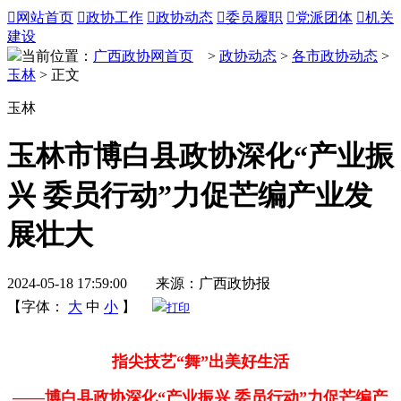

网站首页

政协工作

政协动态

委员履职

党派团体

机关
建设
当前位置：
广西政协网首页
>
政协动态
>
各市政协动态
>
玉林
> 正文
玉林
玉林市博白县政协深化“产业振
兴 委员行动”力促芒编产业发
展壮大
2024-05-18 17:59:00 来源：广西政协报
【字体：
大
中
小
】
打印
指尖技艺“舞”出美好生活
——博白县政协深化“产业振兴 委员行动”力促芒编产