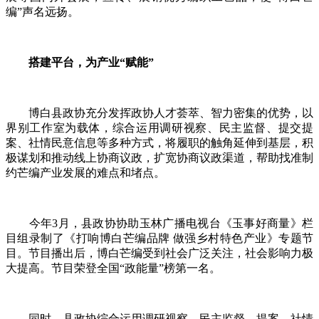
编”声名远扬。
搭建平台，为产业“赋能”
博白县政协充分发挥政协人才荟萃、智力密集的优势，以
界别工作室为载体，综合运用调研视察、民主监督、提交提
案、社情民意信息等多种方式，将履职的触角延伸到基层，积
极谋划和推动线上协商议政，扩宽协商议政渠道，帮助找准制
约芒编产业发展的难点和堵点。
今年3月，县政协协助玉林广播电视台《玉事好商量》栏
目组录制了《打响博白芒编品牌 做强乡村特色产业》专题节
目。节目播出后，博白芒编受到社会广泛关注，社会影响力极
大提高。节目荣登全国“政能量”榜第一名。
同时，县政协综合运用调研视察、民主监督、提案、社情