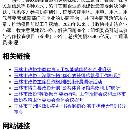
民意信息等多种方式，紧盯芒编企业落地建设最需要解决的问
题，联系多方参与协商研讨，统筹搭建用地、用电、用水、用
气等要素保障部门与企业的协商平台，共同协商问题解决方
案，推动项目前期工作落地。2023年以来，县政协共走访企业
45家，收集意见建议53条，解决问题38个；组织委员引进或参
与合作投资项目（企业）23个，总投资额38.405亿元。□ 通讯
员 朱 思
相关链接
玉林市政协协商建言人工智能赋能特色产业升级
玉林市政协：深学细悟“群众的获得感就是工作标尺”
玉林市政协主席吕剑枫到陆川开展调研活动
玉林市博白县政协开展“公共体育场馆高效利用”调研
玉林市政协“科教振兴 委员行动”工作推进会议和玉林市
政协教科卫体委员会全体会议召开
玉林市玉州区政协举办“书香润初心 实干担使命”读书分
享会
网站链接