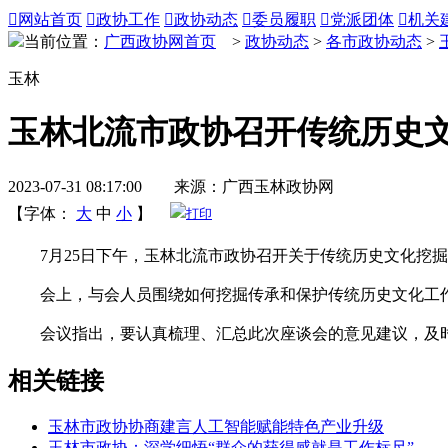

网站首页

政协工作

政协动态

委员履职

党派团体

机关
当前位置：
广西政协网首页
>
政协动态
>
各市政协动态
>
玉林
玉林北流市政协召开传统历史
2023-07-31 08:17:00 来源：广西玉林政协网
【字体：
大
中
小
】
打印
7月25日下午，玉林北流市政协召开关于传统历史文化挖掘
会上，与会人员围绕如何挖掘传承和保护传统历史文化工作
会议指出，要认真梳理、汇总此次座谈会的意见建议，及时
相关链接
玉林市政协协商建言人工智能赋能特色产业升级
玉林市政协：深学细悟“群众的获得感就是工作标尺”