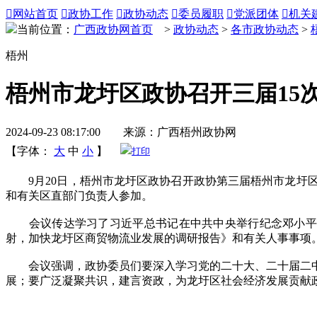

网站首页

政协工作

政协动态

委员履职

党派团体

机关
当前位置：
广西政协网首页
>
政协动态
>
各市政协动态
>
梧州
梧州市龙圩区政协召开三届15
2024-09-23 08:17:00 来源：广西梧州政协网
【字体：
大
中
小
】
打印
9月20日，梧州市龙圩区政协召开政协第三届梧州市龙圩区
和有关区直部门负责人参加。
会议传达学习了习近平总书记在中共中央举行纪念邓小平同
射，加快龙圩区商贸物流业发展的调研报告》和有关人事事项
会议强调，政协委员们要深入学习党的二十大、二十届二中
展；要广泛凝聚共识，建言资政，为龙圩区社会经济发展贡献政