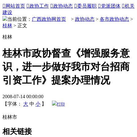

网站首页

政协工作

政协动态

委员履职

党派团体

机关
建设
当前位置：
广西政协网首页
>
政协动态
>
各市政协动态
>
桂林
> 正文
桂林
桂林市政协督查《增强服务意
识，进一步做好我市对台招商
引资工作》提案办理情况
2008-07-14 00:00:00
【字体：
大
中
小
】
打印
桂林市
相关链接