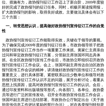
位、措施有力，政协报刊征订工作迈上了新台阶，2009年度较
好的完成了政协报刊的征订任务。同时，积极开展读报用报，
扩大政协报刊的影响，取得良好成效。主要做法及体会有以下
三个方面：
一、转变思想认识，提高做好政协报刊宣传征订工作的自觉
性
政协报刊宣传征订工作能取得实效，关键在于领导的重视。
为了确保完成2009年度的报刊征订任务，市政协领导班子把政
协报刊宣传征订工作当作一项重要工作来抓。黄家仁主席亲自
过问和审定政协报刊征订方案，分管副主席张国环同志具体
抓。在全区政协报刊宣传工作会后，市政协立即组织召开政协
报刊宣传征订工作会议。会上，张国环副主席传达自治区政协
报刊宣传工作会议的精神，讲清做好政协报刊宣传征订工作的
重要意义，进行具体部署。紧密联系以往少数单位和领导对政
协报刊宣传征订工作认识不足的问题，展开分析讨论，着重从
思想上找原因，提高对政协报刊宣传征订工作的认识。会后，
通过印发资料和出版墙报等形式，向各部门、各单位、政协委
员等进行广泛的宣传发动。召开全市政协宣传信息工作会议，
张国环副主席进行总结部署。市政协办公厅制定出台《关于政
协宣传信息工作评比奖励的暂行办法》，对在各类报刊特别是