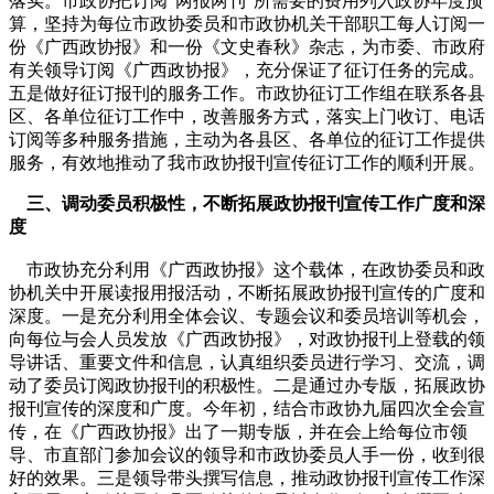
落实。市政协把订阅“两报两刊”所需要的费用列入政协年度预
算，坚持为每位市政协委员和市政协机关干部职工每人订阅一
份《广西政协报》和一份《文史春秋》杂志，为市委、市政府
有关领导订阅《广西政协报》，充分保证了征订任务的完成。
五是做好征订报刊的服务工作。市政协征订工作组在联系各县
区、各单位征订工作中，改善服务方式，落实上门收订、电话
订阅等多种服务措施，主动为各县区、各单位的征订工作提供
服务，有效地推动了我市政协报刊宣传征订工作的顺利开展。
三、调动委员积极性，不断拓展政协报刊宣传工作广度和深
度
市政协充分利用《广西政协报》这个载体，在政协委员和政
协机关中开展读报用报活动，不断拓展政协报刊宣传的广度和
深度。一是充分利用全体会议、专题会议和委员培训等机会，
向每位与会人员发放《广西政协报》，对政协报刊上登载的领
导讲话、重要文件和信息，认真组织委员进行学习、交流，调
动了委员订阅政协报刊的积极性。二是通过办专版，拓展政协
报刊宣传的深度和广度。今年初，结合市政协九届四次全会宣
传，在《广西政协报》出了一期专版，并在会上给每位市领
导、市直部门参加会议的领导和市政协委员人手一份，收到很
好的效果。三是领导带头撰写信息，推动政协报刊宣传工作深