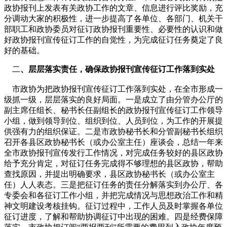
政协报刊上发表有关政协工作的文章、信息进行评比奖励，充
分调动大家的积极性，进一步提高了各单位、各部门、机关干
部职工和政协委员对征订政协报刊重要性、必要性的认识和做
好政协报刊宣传征订工作的自觉性，为完成征订任务奠定了良
好的基础。
二
、层层落实责任，确保政协报刊宣传征订工作落到实处
市政协为把政协报刊宣传征订工作落到实处，在全市形成一
级抓一级，层层落实的良好局面。一是成立了由分管办公厅的
副主席任组长、秘书长任副组长的政协报刊宣传征订工作领导
小组，做到领导到位、组织到位、人员到位，为工作的开展提
供强有力的组织保证。二是市政协秘书长和分管副秘书长组织
召开各县区政协秘书长（或办公室主任）座谈会，总结一年来
全市政协报刊宣传发行工作情况，对完成任务较好的县区政协
给予充分肯定，对征订任务完成得不够理想的县区政协，帮助
查找原因，并提出明确要求，县区政协秘书长（或办公室主
任）人人表态。三是把征订任务的责任分解落实到办公厅、各
专委会和各征订工作小组，并把完成情况与思想政治工作和精
神文明建设考核挂钩。征订过程中，工作人员及时掌握各单位
征订进度，了解和帮助协调征订中出现的困难。四是经费保障