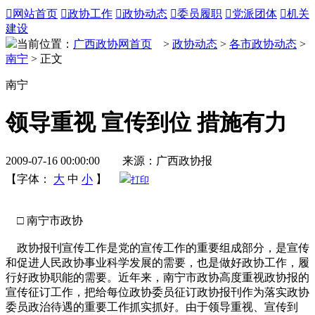

网站首页

政协工作

政协动态

委员履职

党派团体

机关
建设
当前位置：
广西政协网首页
>
政协动态
>
各市政协动态
>
南宁
> 正文
南宁
领导重视 宣传到位 措施有力
2009-07-16 00:00:00 来源：广西政协报
【字体：
大
中
小
】
打印
□ 南宁市政协
政协报刊宣传工作是党的宣传工作的重要组成部分，是宣传
和促进人民政协事业科学发展的需要，也是做好政协工作，履
行好政协职能的需要。近年来，南宁市政协高度重视政协报的
宣传征订工作，把给每位政协委员征订政协报刊作为落实政协
委员政治待遇的重要工作抓实抓好。由于领导重视、宣传到