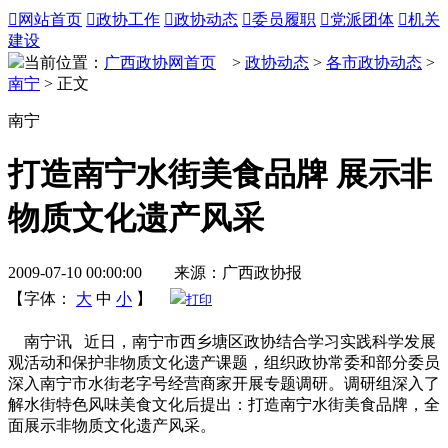

网站首页

政协工作

政协动态

委员履职

党派团体

机关
建设
当前位置：
广西政协网首页
>
政协动态
>
各市政协动态
>
南宁
> 正文
南宁
打造南宁水街美食品牌 展示非
物质文化遗产风采
2009-07-10 00:00:00 来源：广西政协报
【字体：
大
中
小
】
打印
南宁讯 近日，南宁市西乡塘区政协结合学习实践科学发展
观活动和保护非物质文化遗产课题，组织政协常委和部分委员
深入南宁市水街老字号经营商家开展专题调研。调研组深入了
解水街特色风味美食文化后提出：打造南宁水街美食品牌，全
面展示非物质文化遗产风采。