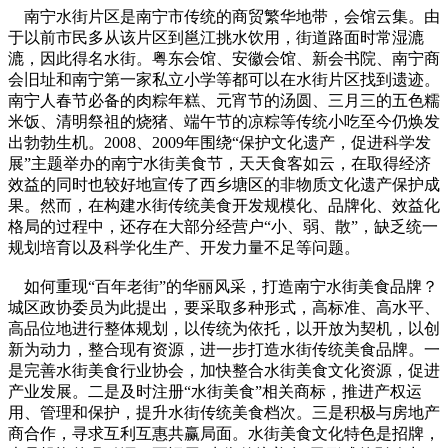
南宁水街片区是南宁市传统的商贸繁华地带，会馆云集。由
于以前市民多从该片区到邕江挑水饮用，街道路面时常湿漉
漉，因此得名水街。粤东会馆、安徽会馆、新会书院、南宁商
会旧址和南宁第一家私立小学等都可以在水街片区找到遗迹。
南宁人春节必备的肉粽年糕、元宵节的汤圆、三月三的五色糯
米饭、清明祭祖的烧猪、端午节的凉粽等传统小吃至今仍焕发
出勃勃生机。2008、2009年围绕“保护文化遗产，促进科学发
展”主题举办的南宁水街美食节，天天食客如云，在取得经济
效益的同时也较好地宣传了西乡塘区的非物质文化遗产保护成
果。然而，在构建水街传统美食开发规模化、品牌化、效益化
格局的过程中，还存在大部分经营户“小、弱、散”，缺乏统一
规划培育以及科学化生产、开发力量不足等问题。
如何重现“百年老街”的华丽风采，打造南宁水街美食品牌？
城区政协委员为此提出，要采取多种形式，高标准、高水平、
高品位地进行整体规划，以传统为依托，以开放为契机，以创
新为动力，整合现有资源，进一步打造水街传统美食品牌。一
是完善水街美食行业协会，加快整合水街美食文化资源，促进
产业发展。二是及时注册“水街美食”相关商标，推进产权运
用、管理和保护，提升水街传统美食档次。三是积极与房地产
商合作，寻求互利互惠共赢局面。水街美食文化特色是招牌，