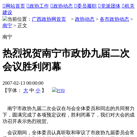

网站首页

政协工作

政协动态

委员履职

党派团体

机关
建设
当前位置：
广西政协网首页
>
政协动态
>
各市政协动态
>
南宁
> 正文
南宁
热烈祝贺南宁市政协九届二次
会议胜利闭幕
2007-02-13 00:00:00
【字体：
大
中
小
】
打印
南宁市政协九届二次会议在与会全体委员和同志的共同努力
下，圆满完成了各项预定议程，胜利闭幕了，我们对大会的成
功召开表示热烈祝贺。
会议期间，全体委员认真听取和审议了市政协九届委员会常