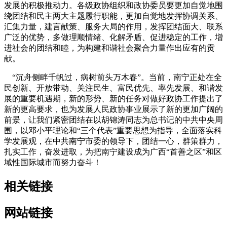
发展的积极推动力。各级政协组织和政协委员要更加自觉地围
绕团结和民主两大主题履行职能，更加自觉地发挥协调关系、
汇集力量，建言献策、服务大局的作用，发挥团结面大、联系
广泛的优势，多做理顺情绪、化解矛盾、促进稳定的工作，增
进社会的团结和睦，为构建和谐社会聚合力量作出应有的贡
献。
“沉舟侧畔千帆过，病树前头万木春”。当前，南宁正处在全
民创新、开放带动、关注民生、富民优先、率先发展、和谐发
展的重要机遇期，新的形势、新的任务对做好政协工作提出了
新的更高要求，也为发展人民政协事业展示了新的更加广阔的
前景，让我们紧密团结在以胡锦涛同志为总书记的中共中央周
围，以邓小平理论和“三个代表”重要思想为指导，全面落实科
学发展观，在中共南宁市委的领导下，团结一心，群策群力，
扎实工作，奋发进取，为把南宁建设成为广西“首善之区”和区
域性国际城市而努力奋斗！
相关链接
网站链接