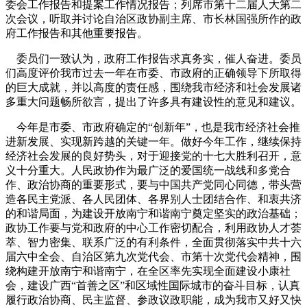
委会工作报告和提案工作情况报告；列席市第十二届人大第二
次会议，听取并讨论自治区政协副主席、市长林国强所作的政
府工作报告和其他重要报告。
委员们一致认为，政府工作报告求真务实，催人奋进。委员
们高度评价我市过去一年在市委、市政府的正确领导下所取得
的巨大成就，并以高度的责任感，围绕我市经济和社会发展诸
多重大问题畅所欲言，提出了许多具有建设性的意见和建议。
今年是市委、市政府确定的“创新年”，也是我市经济社会推
进新发展、实现新跨越的关键一年。做好今年工作，继续保持
经济社会发展的良好势头，对于迎接党的十七大胜利召开，意
义十分重大。人民政协作为最广泛的爱国统一战线和多党合
作、政治协商的重要形式，要与中国共产党同心同德，带头营
造各民主党派、各人民团体、各界别人士团结合作、和衷共济
的和谐局面，为建设开放南宁和谐南宁奠定坚实的政治基础；
政协工作要与党和政府的中心工作密切配合，利用政协人才荟
萃、智力密集、联系广泛的有利条件，全面贯彻落实中共十六
届六中全会、自治区第九次党代会、市第十次党代会精神，围
绕构建开放南宁和谐南宁，在全区率先实现全面建设小康社
会，建设广西“首善之区”和区域性国际城市的奋斗目标，认真
履行政治协商、民主监督、参政议政职能，成为我市又好又快