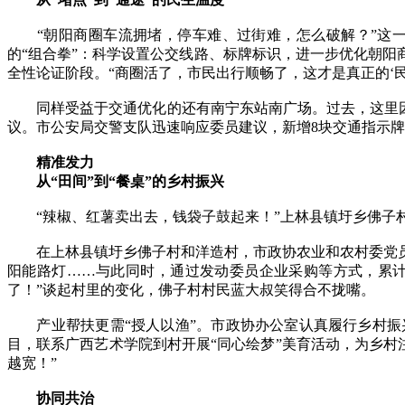
“朝阳商圈车流拥堵，停车难、过街难，怎么破解？”这一
的“组合拳”：科学设置公交线路、标牌标识，进一步优化朝阳
全性论证阶段。“商圈活了，市民出行顺畅了，这才是真正的‘民
同样受益于交通优化的还有南宁东站南广场。过去，这里因为
议。市公安局交警支队迅速响应委员建议，新增8块交通指示牌
精准发力
从“田间”到“餐桌”的乡村振兴
“辣椒、红薯卖出去，钱袋子鼓起来！”上林县镇圩乡佛子村
在上林县镇圩乡佛子村和洋造村，市政协农业和农村委党员
阳能路灯……与此同时，通过发动委员企业采购等方式，累计
了！”谈起村里的变化，佛子村村民蓝大叔笑得合不拢嘴。
产业帮扶更需“授人以渔”。市政协办公室认真履行乡村振
目，联系广西艺术学院到村开展“同心绘梦”美育活动，为乡村
越宽！”
协同共治