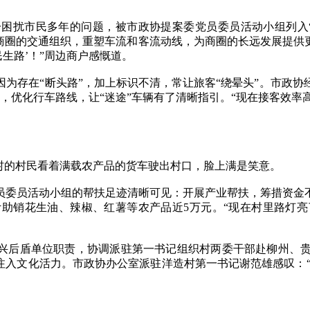
困扰市民多年的问题，被市政协提案委党员委员活动小组列入“
商圈的交通组织，重塑车流和客流动线，为商圈的长远发展提供
生路’！”周边商户感慨道。
存在“断头路”，加上标识不清，常让旅客“绕晕头”。市政协
，优化行车路线，让“迷途”车辆有了清晰指引。“现在接客效率
的村民看着满载农产品的货车驶出村口，脸上满是笑意。
委员活动小组的帮扶足迹清晰可见：开展产业帮扶，筹措资金不
助销花生油、辣椒、红薯等农产品近5万元。“现在村里路灯
兴后盾单位职责，协调派驻第一书记组织村两委干部赴柳州、贵
注入文化活力。市政协办公室派驻洋造村第一书记谢范雄感叹：“政