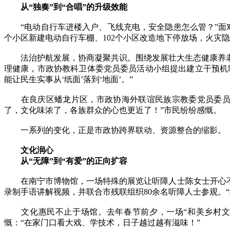
从“独奏”到“合唱”的升级效能
“电动自行车进楼入户、飞线充电，安全隐患怎么管？”面对
个小区新建电动自行车棚、102个小区改造地下停放场，火灾
法治护航发展，协商凝聚共识。围绕发展壮大生态健康养老
理健康，市政协教科卫体委党员委员活动小组提出建立干预机制
能让民生实事从‘纸面’落到‘地面’。”
在良庆区蟠龙片区，市政协海外联谊民族宗教委党员委员活
了，文化味浓了，各族群众的心也更近了！”市民纷纷感慨。
一系列的变化，正是市政协跨界联动、资源整合的缩影。
文化润心
从“无障”到“有爱”的正向扩容
在南宁市博物馆，一场特殊的展览让听障人士陈女士开心不已
录制手语讲解视频，并联合市残联组织80余名听障人士参观。“
文化惠民不止于场馆。去年春节前夕，一场“和美乡村文化
慨：“在家门口看大戏、学技术，日子越过越有滋味！”