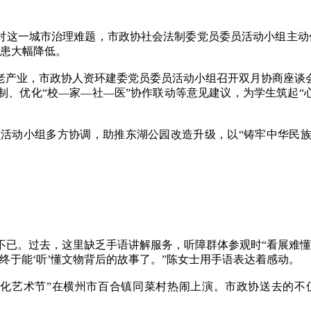
这一城市治理难题，市政协社会法制委党员委员活动小组主动作
隐患大幅降低。
产业，市政协人资环建委党员委员活动小组召开双月协商座谈会
、优化“校—家—社—医”协作联动等意见建议，为学生筑起“
动小组多方协调，助推东湖公园改造升级，以“铸牢中华民族共
。过去，这里缺乏手语讲解服务，听障群体参观时“看展难懂
终于能‘听’懂文物背后的故事了。”陈女士用手语表达着感动。
艺术节”在横州市百合镇同菜村热闹上演。市政协送去的不仅