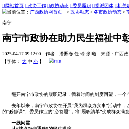

网站首页

政协工作

政协动态

委员履职

党派团体

机关
当前位置：
广西政协网首页
>
政协动态
>
各市政协动态
>
南宁
南宁市政协在助力民生福祉中
2025-04-17 09:12:00 作者：潘照春 任 瑞 张 曦 来源：广西
【字体：
大
中
小
】
打印
翻开南宁市政协的履职记录，循着时间的刻度回望，一个个感
去年以来，南宁市政协在开展“我为群众办实事”活动中，以
的“必修课”、委员作业的“必答题”，将“履职清单”变成群众
一线问需
从“堵点”到“通途”的民生温度