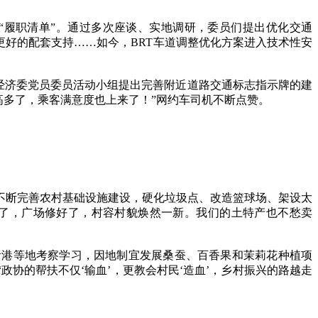
履职清单”。通过多次座谈、实地调研，委员们提出优化交通
更好的配套支持……如今，BRT车道调整优化方案进入技术性安
经济委党员委员活动小组提出完善附近道路交通标志指示牌的建
高多了，乘客满意度也上来了！”网约车司机不断点赞。
断完善农村基础设施建设，硬化垃圾点、改造篮球场、架设太
亮了，广场修好了，村容村貌焕然一新。我们的土特产也不愁卖
港等地考察学习，因地制宜发展桑蚕、百香果和茉莉花种植项
协的帮扶不仅‘输血’，更教会村民‘造血’，乡村振兴的路越走