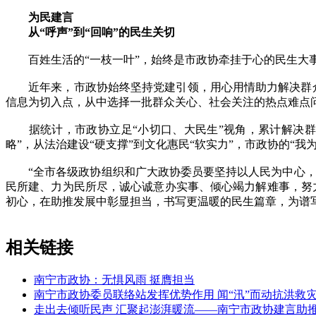
为民建言
从“呼声”到“回响”的民生关切
百姓生活的“一枝一叶”，始终是市政协牵挂于心的民生大
近年来，市政协始终坚持党建引领，用心用情助力解决群众急
信息为切入点，从中选择一批群众关心、社会关注的热点难点
据统计，市政协立足“小切口、大民生”视角，累计解决群众急
略”，从法治建设“硬支撑”到文化惠民“软实力”，市政协的“我
“全市各级政协组织和广大政协委员要坚持以人民为中心，始
民所建、力为民所尽，诚心诚意办实事、倾心竭力解难事，努
初心，在助推发展中彰显担当，书写更温暖的民生篇章，为谱写中国
相关链接
南宁市政协：无惧风雨 挺膺担当
南宁市政协委员联络站发挥优势作用 闻“汛”而动抗洪救
走出去倾听民声 汇聚起澎湃暖流——南宁市政协建言助