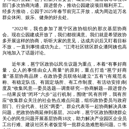
部门多次协商沟通、跟进督办，推动公园建设项目顺利开工。
经多方推动，公园于2025年春节前完工开放，成为周边近万名
群众休闲、娱乐、健身的好去处。
“2022年，我也参加了邕宁区政协组织的那次基层协商
会。现在公园建成开放了，我们都很满意。我们就是希望政协
多开展这样的协商，听听大家的意见，达成共识后又盯着目标
不放，一直到事情成功为止。”江湾社区辖区群众潘阿姨也高
兴地加入了话题讨论。
近年来，邕宁区政协以民生议题为重点，本着“有事好商
量，众人的事情由众人商量”的原则，重点打造“邕宁好商
量”基层协商品牌，在政协委员联络站建立“五有”(有规范名
称、有稳定队伍、有固定场所、有工作制度、有活动安排)制
度及“收集民意—委员选题—调查研究—协商解题—跟进督办
—结果反馈”闭环“六步”运行机制，围绕“民有所呼，我有所
应”收集群众关注的社会热点难点问题，组织政协委员与政府
部门、行业代表、社区“两委”、群众代表等一起协商解决具体
问题，把政协协商延伸到基层。2024年，邕宁区政协围绕群众
关心的民生问题开展基层协商18次，助力解决产业园区企业员
工出行难、建设社区长者饭堂等一批群众急难愁盼问题。□ 韦