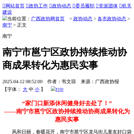

网站首页

政协工作

政协动态

委员履职

党派团体

机关
建设
当前位置：
广西政协网首页
>
政协动态
>
各市政协动态
>
南宁
> 正文
南宁
南宁市邕宁区政协持续推动协
商成果转化为惠民实事
2025-04-12 08:52:00 作者：韦文琼 来源：广西政协报
【字体：
大
中
小
】
打印
“家门口新添休闲健身好去处了！”
——南宁市邕宁区政协持续推动协商成果转化为
惠民实事
风和日丽，春暖花开，南宁市邕宁区龙马街儿童友好口袋