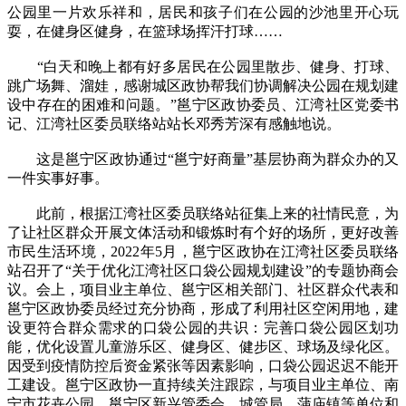
公园里一片欢乐祥和，居民和孩子们在公园的沙池里开心玩
耍，在健身区健身，在篮球场挥汗打球……
“白天和晚上都有好多居民在公园里散步、健身、打球、
跳广场舞、溜娃，感谢城区政协帮我们协调解决公园在规划建
设中存在的困难和问题。”邕宁区政协委员、江湾社区党委书
记、江湾社区委员联络站站长邓秀芳深有感触地说。
这是邕宁区政协通过“邕宁好商量”基层协商为群众办的又
一件实事好事。
此前，根据江湾社区委员联络站征集上来的社情民意，为
了让社区群众开展文体活动和锻炼时有个好的场所，更好改善
市民生活环境，2022年5月，邕宁区政协在江湾社区委员联络
站召开了“关于优化江湾社区口袋公园规划建设”的专题协商会
议。会上，项目业主单位、邕宁区相关部门、社区群众代表和
邕宁区政协委员经过充分协商，形成了利用社区空闲用地，建
设更符合群众需求的口袋公园的共识：完善口袋公园区划功
能，优化设置儿童游乐区、健身区、健步区、球场及绿化区。
因受到疫情防控后资金紧张等因素影响，口袋公园迟迟不能开
工建设。邕宁区政协一直持续关注跟踪，与项目业主单位、南
宁市花卉公园、邕宁区新兴管委会、城管局、蒲庙镇等单位和