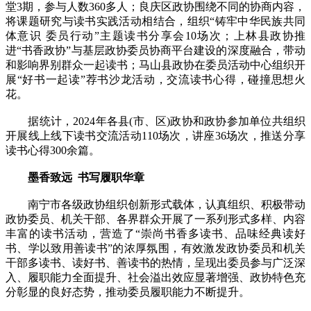
堂3期，参与人数360多人；良庆区政协围绕不同的协商内容，
将课题研究与读书实践活动相结合，组织“铸牢中华民族共同
体意识 委员行动”主题读书分享会10场次；上林县政协推
进“书香政协”与基层政协委员协商平台建设的深度融合，带动
和影响界别群众一起读书；马山县政协在委员活动中心组织开
展“好书一起读”荐书沙龙活动，交流读书心得，碰撞思想火
花。
据统计，2024年各县(市、区)政协和政协参加单位共组织
开展线上线下读书交流活动110场次，讲座36场次，推送分享
读书心得300余篇。
墨香致远 书写履职华章
南宁市各级政协组织创新形式载体，认真组织、积极带动
政协委员、机关干部、各界群众开展了一系列形式多样、内容
丰富的读书活动，营造了“崇尚书香多读书、品味经典读好
书、学以致用善读书”的浓厚氛围，有效激发政协委员和机关
干部多读书、读好书、善读书的热情，呈现出委员参与广泛深
入、履职能力全面提升、社会溢出效应显著增强、政协特色充
分彰显的良好态势，推动委员履职能力不断提升。