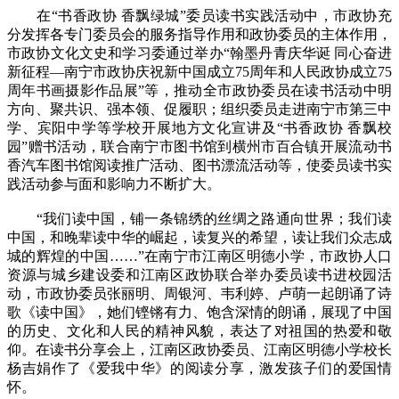
在“书香政协 香飘绿城”委员读书实践活动中，市政协充
分发挥各专门委员会的服务指导作用和政协委员的主体作用，
市政协文化文史和学习委通过举办“翰墨丹青庆华诞 同心奋进
新征程—南宁市政协庆祝新中国成立75周年和人民政协成立75
周年书画摄影作品展”等，推动全市政协委员在读书活动中明
方向、聚共识、强本领、促履职；组织委员走进南宁市第三中
学、宾阳中学等学校开展地方文化宣讲及“书香政协 香飘校
园”赠书活动，联合南宁市图书馆到横州市百合镇开展流动书
香汽车图书馆阅读推广活动、图书漂流活动等，使委员读书实
践活动参与面和影响力不断扩大。
“我们读中国，铺一条锦绣的丝绸之路通向世界；我们读
中国，和晚辈读中华的崛起，读复兴的希望，读让我们众志成
城的辉煌的中国……”在南宁市江南区明德小学，市政协人口
资源与城乡建设委和江南区政协联合举办委员读书进校园活
动，市政协委员张丽明、周银河、韦利婷、卢萌一起朗诵了诗
歌《读中国》，她们铿锵有力、饱含深情的朗诵，展现了中国
的历史、文化和人民的精神风貌，表达了对祖国的热爱和敬
仰。在读书分享会上，江南区政协委员、江南区明德小学校长
杨吉娟作了《爱我中华》的阅读分享，激发孩子们的爱国情
怀。