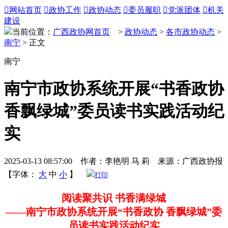

网站首页

政协工作

政协动态

委员履职

党派团体

机关
建设
当前位置：
广西政协网首页
>
政协动态
>
各市政协动态
>
南宁
> 正文
南宁
南宁市政协系统开展“书香政协
香飘绿城”委员读书实践活动纪
实
2025-03-13 08:57:00 作者：李艳明 马 莉 来源：广西政协报
【字体：
大
中
小
】
打印
阅读聚共识 书香满绿城
——南宁市政协系统开展“书香政协 香飘绿城”委
员读书实践活动纪实