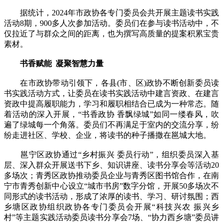
据统计，2024年市政协各专门委员会共开展主题读书实践
活动8期，900多人次参加活动。委员们在参与读书活动中，不
仅拉近了与群众之间的距离，也为撰写高质量的提案积累宝贵
素材。
书香赋能 凝聚智慧力量
在市政协带动引领下，各县(市、区)政协不断创新委员读
书实践活动方式，让委员在读书实践活动中建言资政、在建言
资政中提高履职能力，学习和履职相结合已成为一种常态。随
着活动的深入开展，“书香政协 香飘绿城”如同一缕春风，吹
遍了绿城每一个角落。委员们不再满足于室内的交流分享，纷
纷走进社区、学校、企业，将读书的种子播撒在邕城大地。
邕宁区政协通过“乡村振兴 委员行动”，组织委员深入基
层、深入群众开展送书下乡、知识讲座、读书分享会等活动20
多场次；青秀区政协推动委员企业与青秀区图书馆合作，在南
宁市青秀创新中心设立“城市书房”数字分馆，开展50多场次不
同形式的读书活动，形成了浓厚的读书、学习、研讨氛围；西
乡塘区政协组织政协各专门委员会开展“科技兴农 振兴乡
村”等主题实践活动委员读书分享会7场、“协力西乡塘”委员讲