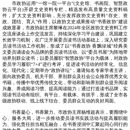
市政协运用“一馆一院一平台”(文史馆、书画院、智慧政
协云平台)开辟文史资料专栏，精选发布高质量文史资料稿
件，扩大文史资料影响，充分发挥政协文史资料“存史、资
政、团结、育人”作用，以政协文史成果推动“书香政协”建设
成效显著，市政协副主席黎琳在2024年全区政协文史资料工作
交流座谈会上作交流发言。持续深化学习平台建设，巩固建立
长效学习机制，在广泛开展委员读书活动基础上，深入研究委
员读书活动工作机制，形成了以“书香政协 香飘绿城”经典美
文委员诵读会为品牌的委员读书活动、以“委员书屋”为阵地带
动界别群众读书；以委员履职“智慧政协”平台为载体，对政协
委员学习履职“7+4”进行考评，促进读书活动的经常化、信息
化、现代化；定期举办“政协讲坛”，邀请知名专家学者主讲，
面向政协委员、机关干部、界别群众及社会公众推荐优秀文化
书籍，传播中华优秀传统文化，带动和影响界别群众提升阅读
兴趣、养成阅读习惯、提高阅读能力；通过打造读书品牌，实
现读书活动有组织、有平台、有载体、有抓手，形成了全市各
级政协联动、线上线下结合、委员群众互动的良好局面。
书香凝心，书香聚力。市政协主席杨维超表示，要围绕中
心、服务大局，进一步推动委员读书实践活动与提高履职能
力、强化责任担当相互融合，在书香浸润中汇聚起同心同行的