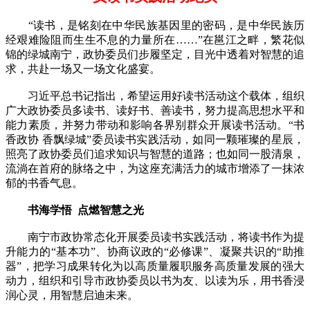
“读书，是铭刻在中华民族基因里的密码，是中华民族历
经艰难险阻而生生不息的力量所在……”在邕江之畔，繁花似
锦的绿城南宁，政协委员们步履坚定，目光中透着对智慧的追
求，共赴一场又一场文化盛宴。
习近平总书记指出，希望运用好读书活动这个载体，组织
广大政协委员多读书、读好书、善读书，努力提高思想水平和
能力素质，并努力带动和影响各界别群众开展读书活动。“书
香政协 香飘绿城”委员读书实践活动，如同一颗璀璨的星辰，
照亮了政协委员们追求知识与智慧的道路；也如同一股清泉，
流淌在首府的脉络之中，为这座充满活力的城市增添了一抹浓
郁的书香气息。
书海学悟 点燃智慧之光
南宁市政协常态化开展委员读书实践活动，将读书作为提
升能力的“基本功”、协商议政的“必修课”、凝聚共识的“助推
器”，把学习成果转化为以高质量履职服务高质量发展的强大
动力，组织和引导市政协委员以书为友、以读为乐，用书香浸
润心灵，用智慧启迪未来。