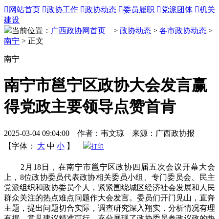

网站首页

政协工作

政协动态

委员履职

党派团体

机关
建设
当前位置：
广西政协网首页
>
政协动态
>
各市政协动态
>
南宁
> 正文
南宁
南宁市邕宁区政协大会发言赢
得党政主要领导点赞首肯
2025-03-04 09:04:00 作者：韦文琼 来源：广西政协报
【字体：
大
中
小
】
打印
2月18日，在南宁市邕宁区政协四届五次会议开幕大会
上，8位政协委员代表政协相关委员小组、专门委员会、民主
党派组织和政协委员个人，紧紧围绕城区经济社会发展和人民
群众关注的热点难点问题作大会发言。委员们开门见山，直奔
主题，提出问题切合实际，调查研究深入翔实，分析情况有理
有据，意见建议精准可行，充分展现了政协委员参政议政的热