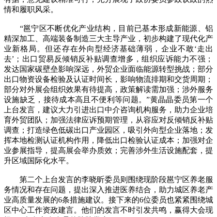
情和履职风采。
“邕宁区不断优化产业结构，目前已基本形成新能源、铝
精深加工、高端装备制造三大主导产业，初步构建了现代化产
业新格局。但还存在外向型经济基础薄弱，企业不敢‘走出
去’；出口贸易反倾销反补贴调查增多，组织应诉能力不强；
发达国家碳壁垒影响深远，外贸企业面临能源转型挑战；部分
出口物资设备检验及认证时间长，影响物流排期和交货周期；
部分对外展会组织效果有待提高，政策解读需加强；涉外服务
设施缺乏，接待成本高且不便利等问题。”黄晶晶委员第一个
上台发言，建议大力引进出口中介咨询机构服务，助力企业培
育外贸团队；加强法律应诉预期管理，从容应对反倾销反补贴
调查；打造绿色低碳出口产业园区，吸引外向型企业落地；发
挥本地检测认证机构作用，降低出口检验认证成本；加强对企
业参展指导，提高展会举办质效；完善涉外生活设施配套，提
升区域国际化水平。
第二个上台发言的李晓昕委员则围绕现阶段邕宁区养老服
务情况和存在问题，提出深入推进医养结合，助力城区养老产
业高质量发展的6条措施建议。接下来的6位委员也紧紧围绕城
区中心工作资政建言。他们的发言不时引发共鸣，赢得大会现