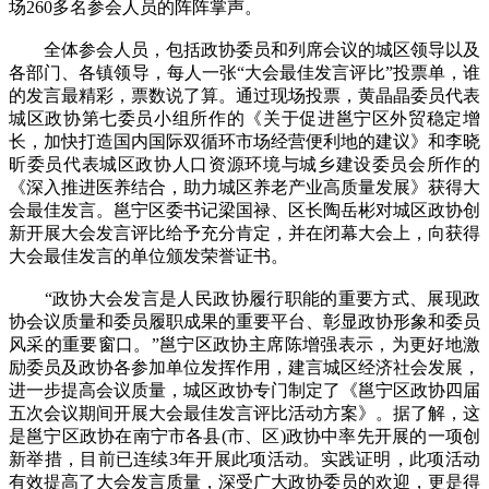
场260多名参会人员的阵阵掌声。
全体参会人员，包括政协委员和列席会议的城区领导以及
各部门、各镇领导，每人一张“大会最佳发言评比”投票单，谁
的发言最精彩，票数说了算。通过现场投票，黄晶晶委员代表
城区政协第七委员小组所作的《关于促进邕宁区外贸稳定增
长，加快打造国内国际双循环市场经营便利地的建议》和李晓
昕委员代表城区政协人口资源环境与城乡建设委员会所作的
《深入推进医养结合，助力城区养老产业高质量发展》获得大
会最佳发言。邕宁区委书记梁国禄、区长陶岳彬对城区政协创
新开展大会发言评比给予充分肯定，并在闭幕大会上，向获得
大会最佳发言的单位颁发荣誉证书。
“政协大会发言是人民政协履行职能的重要方式、展现政
协会议质量和委员履职成果的重要平台、彰显政协形象和委员
风采的重要窗口。”邕宁区政协主席陈增强表示，为更好地激
励委员及政协各参加单位发挥作用，建言城区经济社会发展，
进一步提高会议质量，城区政协专门制定了《邕宁区政协四届
五次会议期间开展大会最佳发言评比活动方案》。据了解，这
是邕宁区政协在南宁市各县(市、区)政协中率先开展的一项创
新举措，目前已连续3年开展此项活动。实践证明，此项活动
有效提高了大会发言质量，深受广大政协委员的欢迎，更是得