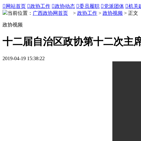

网站首页

政协工作

政协动态

委员履职

党派团体

机关
当前位置：
广西政协网首页
>
政协工作
>
政协视频
> 正文
政协视频
十二届自治区政协第十二次主
2019-04-19 15:38:22