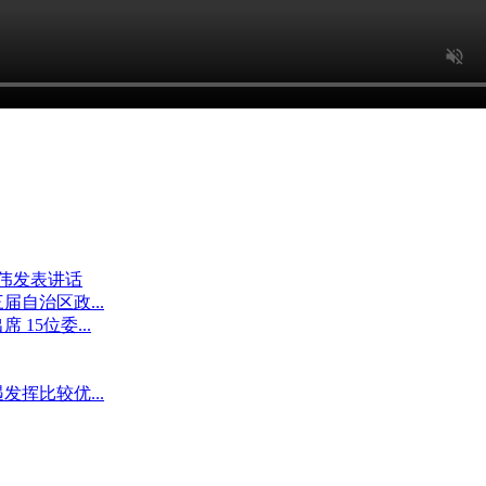
大伟发表讲话
自治区政...
15位委...
挥比较优...