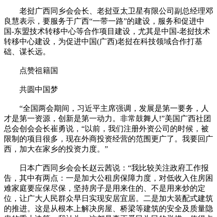
老挝广西同乡会会长、老挝亚太卫星有限公司副总经理邓
良慧表示，要服务于广西“一带一路”的建设，服务和促进中
国-东盟技术转移中心等合作项目建设，尤其是中国-老挝技术
转移中心建设，为促进中国(广西)老挝在科技领域合作打基
础、谋长远。
点赞祖籍国
共圆中国梦
“全国两会期间，习近平主席强调，发展是第一要务，人
才是第一资源，创新是第一动力。非常鼓舞人!”美国广西社团
总会创会会长崔勇说，“以前，我们注册外资公司的时候，被
限制的项目很多，现在外商投资经营的范围更广了。我要回广
西，加大在家乡的投资力度。”
日本广西同乡会会长赵云茜说：“我比较关注政府工作报
告，其中有两点：一是加大公租房保障力度，对低收入住房困
难家庭要应保尽保，坚持房子是用来住的、不是用来炒的定
位，让广大人民群众早日实现安居宜居。二是加大装配式建筑
的推进。这是从根本上解决房屋、桥梁等建筑的安全及质量隐