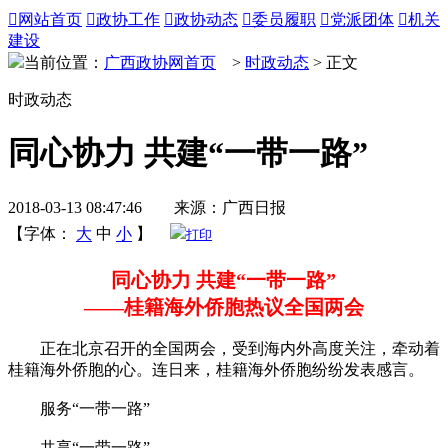

网站首页

政协工作

政协动态

委员履职

党派团体

机关
建设
当前位置：
广西政协网首页
>
时政动态
> 正文
时政动态
同心协力 共建“一带一路”
2018-03-13 08:47:46 来源：广西日报
【字体：
大
中
小
】
打印
同心协力 共建“一带一路”
——桂籍海外侨胞热议全国两会
正在北京召开的全国两会，受到海内外高度关注，牵动着
桂籍海外侨胞的心。连日来，桂籍海外侨胞纷纷发表感言。
服务“一带一路”
共享“一带一路”