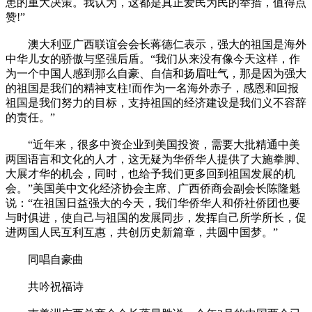
患的重大决策。我认为，这都是真正爱民为民的举措，值得点
赞!”
澳大利亚广西联谊会会长蒋德仁表示，强大的祖国是海外
中华儿女的骄傲与坚强后盾。“我们从来没有像今天这样，作
为一个中国人感到那么自豪、自信和扬眉吐气，那是因为强大
的祖国是我们的精神支柱!而作为一名海外赤子，感恩和回报
祖国是我们努力的目标，支持祖国的经济建设是我们义不容辞
的责任。”
“近年来，很多中资企业到美国投资，需要大批精通中美
两国语言和文化的人才，这无疑为华侨华人提供了大施拳脚、
大展才华的机会，同时，也给予我们更多回到祖国发展的机
会。”美国美中文化经济协会主席、广西侨商会副会长陈隆魁
说：“在祖国日益强大的今天，我们华侨华人和侨社侨团也要
与时俱进，使自己与祖国的发展同步，发挥自己所学所长，促
进两国人民互利互惠，共创历史新篇章，共圆中国梦。”
同唱自豪曲
共吟祝福诗