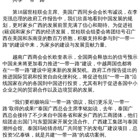
第18届世桂联会主席、美国广西同乡会会长韦诚说，在李
克强总理的政府工作报告中，我们欣喜地看到中国发展的规
划，更对家乡广西的发展前景充满了信心和期待。为促进祖
(籍)国和家乡广西的经济发展，世桂联会组委会将团结号召广
西在美国和东南亚的数百万侨胞，积极支持和参与到“一带一
路”的建设中来，为家乡的建设与发展贡献力量。
越南广西商会会长欧奎表示，全国两会释放出的信号预示
中国未来将更加着力推进“一带一路”建设，中越两国也都将
在“一带一路”建设中迎来新的发展契机。政府工作报告提出的
推进国际贸易和投资自由化便利化，将促进包括“一带一路”沿
线国家在内的各国到中国进行投资，尤其有利于促进各国中小
企业之间的贸易合作以及边境贸易的发展。
“我们要积极响应‘一带一路’倡议，我们更乐见‘一带一
路’取得的成果!”泰国广西总会主席李铭如说，去年，泰国广
西总会接待了不少来自中国各省和家乡广西的工商团体，他们
组团走出国门与东盟国家开展交流合作。广西建工集团与泰国
潮州会馆、泰国玛哈猜赤纸厂共同签下的发电厂建设项目，总
投资5亿泰铢，就是共建“一带一路”的成功案例。