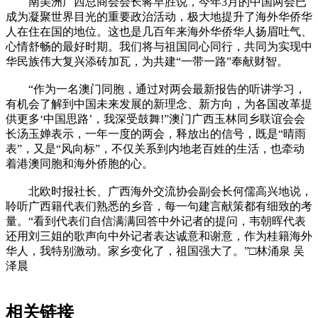
南美洲广西总商会会长蒋早胜说，今年3月的中国两会已
成为凝聚世界目光的重要政治活动，极大地提升了海外华侨华
人在住在国的地位。这也是几百年来海外华侨华人扬眉吐气、
心情舒畅的最好时期。我们将与祖国同心同行，共同为实现中
华民族伟大复兴添砖加瓦，为共建“一带一路”奉献财智。
“作为一名澳门同胞，通过对两会最新报告的听讲学习，
有机会了解到中国未来发展的新理念、新方向，为各国改革提
供更多‘中国思路’，我深受鼓舞!”澳门广西玉林同乡联谊会会
长汤玉婵表示，一年一度的两会，释放出的信号，既是“晴雨
表”，又是“风向标”，不仅关系到内地老百姓的生活，也牵动
着港澳同胞和海外侨胞的心。
北欧时报社长、广西海外交流协会副会长何儒高兴地说，
聆听广西籍代表们熟悉的乡音，每一句建言献策都有细致的考
量。“看到代表们自信满满回答中外记者的提问，韦朝晖代表
还用刘三姐的歌声向中外记者表达诚意和谢意，作为桂籍海外
华人，我特别激动。家乡变化了，祖国强大了。”□林涌泉 吴
泽晨
相关链接