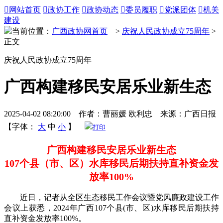

网站首页

政协工作

政协动态

委员履职

党派团体

机关
建设
当前位置：
广西政协网首页
>
庆祝人民政协成立75周年
>
正文
庆祝人民政协成立75周年
广西构建移民安居乐业新生态
2025-04-02 08:20:00 作者：曹丽媛 欧利忠 来源：广西日报
【字体：
大
中
小
】
打印
广西构建移民安居乐业新生态
107个县（市、区）水库移民后期扶持直补资金发
放率100%
近日，记者从全区生态移民工作会议暨党风廉政建设工作
会议上获悉，2024年广西107个县(市、区)水库移民后期扶持
直补资金发放率100%。