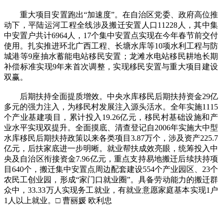
重大项目安置跑出“加速度”。在自治区党委、政府高位推
动下，平陆运河工程全线涉及搬迁安置人口11228人，其中集
中安置户共计6964人，17个集中安置点实现在今年春节前交付
使用。扎实推进环北广西工程、长塘水库等10项水利工程与防
城港等9座抽水蓄能电站移民安置；龙滩水电站移民耕地长期
补偿标准实现9年来首次调整，实现移民安置与重大项目建设
双赢。
后期扶持全面提质增效。中央水库移民后期扶持资金29亿
多元的强力注入，为移民村发展注入源头活水。全年实施1115
个产业基建项目，累计投入19.26亿元，移民村基础设施和产
业水平实现双提升。全面摸底、清查登记自2006年实施大中型
水库移民后期扶持政策以来各类项目3.87万个，涉及资产225.7
亿元，后扶家底进一步明晰。就业帮扶成效亮眼，统筹投入中
央及自治区衔接资金7.96亿元，重点支持易地搬迁后续扶持项
目640个，搬迁集中安置点周边配套建设554个产业园区、23个
农民工创业园，形成“家门口就业圈”。具备劳动能力的搬迁群
众中，33.33万人实现务工就业，有就业意愿家庭基本实现1户
1人以上就业。□ 曹丽媛 欧利忠