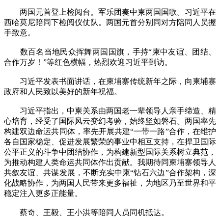
两国元首登上检阅台。军乐团奏中柬两国国歌。习近平在
西哈莫尼陪同下检阅仪仗队。两国元首分别同对方陪同人员握
手致意。
数百名当地民众挥舞两国国旗，手持“柬中友谊、团结、
合作万岁！”等红色横幅，热烈欢迎习近平到访。
习近平发表书面讲话，在柬埔寨传统新年之际，向柬埔寨
政府和人民致以美好的新年祝福。
习近平指出，中柬关系由两国老一辈领导人亲手缔造、精
心培育，经受了国际风云变幻考验，始终坚如磐石。两国率先
构建双边命运共同体，率先开展共建“一带一路”合作，在维护
各自国家稳定、促进发展繁荣的事业中相互支持，在捍卫国际
公平正义的斗争中团结协作，为构建新型国际关系树立典范，
为推动构建人类命运共同体作出贡献。我期待同柬埔寨领导人
共叙友谊、共谋发展，不断充实中柬“钻石六边”合作架构，深
化战略协作，为两国人民带来更多福祉，为地区乃至世界和平
稳定注入更多正能量。
蔡奇、王毅、王小洪等陪同人员同机抵达。