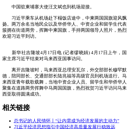
中国驻柬埔寨大使汪文斌也到机场迎接。
习近平乘车从机场赴下榻饭店途中，中柬两国国旗迎风飘
扬。两万余名当地民众以及华侨华人、中资企业和留学生代表
簇拥在街道两旁，挥舞中柬国旗，手持两国领导人照片，热烈
欢迎习近平到访。
新华社吉隆坡4月17日电 (记者缪晓娟) 4月17日上午，国
家主席习近平结束对马来西亚国事访问。
离开吉隆坡时，马来西亚总理安瓦尔，外交部部长穆罕默
德，陪同部长、交通部部长陆兆福等高级官员到机场送行。马
来西亚青年载歌载舞，当地中资企业人员、留学生和华侨华人
聚集在道路两旁挥舞中马两国国旗，热烈祝贺习近平访问马来
西亚取得圆满成功。
相关链接
总书记的人民情怀丨“让内需成为经济发展的主动力”
习近平经济思想指引中国经济高质量发展行稳致远