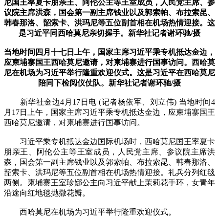
尼国王率夏卡朋亲王、阿伦公主等王室成员，人民党主席、参
议院主席洪森，国会第一副主席钱业以及郭索帕、布拉索昆、
韩春那洛、韶索卡、洪玛尼等五位副首相在机场热情迎接。这
是习近平同西哈莫尼亲切握手。新华社记者谢环驰/摄
当地时间四月十七日上午，国家主席习近平乘专机抵达金边，
应柬埔寨国王西哈莫尼邀请，对柬埔寨进行国事访问。西哈莫
尼在机场为习近平举行隆重欢迎仪式。这是习近平在西哈莫尼
陪同下检阅仪仗队。新华社记者谢环驰/摄
新华社金边4月17日电 (记者杨依军、刘立伟) 当地时间4
月17日上午，国家主席习近平乘专机抵达金边，应柬埔寨国王
西哈莫尼邀请，对柬埔寨进行国事访问。
习近平乘专机抵达金边国际机场时，西哈莫尼国王率夏卡
朋亲王、阿伦公主等王室成员，人民党主席、参议院主席洪
森，国会第一副主席钱业以及郭索帕、布拉索昆、韩春那洛、
韶索卡、洪玛尼等五位副首相在机场热情迎接。礼兵分列红毯
两侧。柬埔寨王室珍娜公主向习近平献上茉莉花手环，女青年
沿途向红地毯抛撒花瓣。
西哈莫尼在机场为习近平举行隆重欢迎仪式。