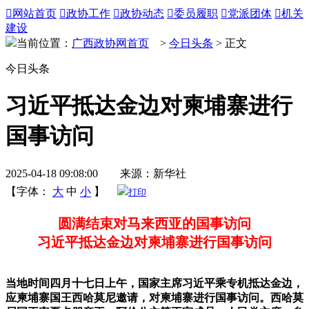

网站首页

政协工作

政协动态

委员履职

党派团体

机关
建设
当前位置：
广西政协网首页
>
今日头条
> 正文
今日头条
习近平抵达金边对柬埔寨进行
国事访问
2025-04-18 09:08:00 来源：新华社
【字体：
大
中
小
】
打印
圆满结束对马来西亚的国事访问
习近平抵达金边对柬埔寨进行国事访问
当地时间四月十七日上午，国家主席习近平乘专机抵达金边，
应柬埔寨国王西哈莫尼邀请，对柬埔寨进行国事访问。西哈莫