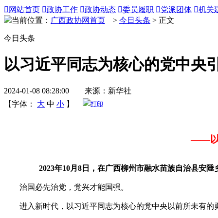

网站首页

政协工作

政协动态

委员履职

党派团体

机关
当前位置：
广西政协网首页
>
今日头条
> 正文
今日头条
以习近平同志为核心的党中央
2024-01-08 08:28:00 来源：新华社
【字体：
大
中
小
】
打印
——
2023年10月8日，在广西柳州市融水苗族自治县
治国必先治党，党兴才能国强。
进入新时代，以习近平同志为核心的党中央以前所未有的勇