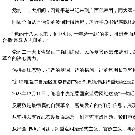
党的二十大期间，习近平总书记来到广西代表团，同大家一
回顾全面从严治党的波澜壮阔历程，习近平总书记感慨地
“党的十八大以来，党中央以‘十年磨一剑’的定力推进全面从
合拳’是载入史册的。”
党的二十大报告擘画了强国建设、民族复兴的宏伟蓝图，最后
革命的决心魄力。
保持高压态势，把严的基调、严的措施、严的氛围长期坚
“新疆维吾尔自治区党委原副书记李鹏新涉嫌严重违纪违法，
2023年12月11日，随着中央纪委国家监委网站这条“一句话新
反腐败是最彻底的自我革命。密集发布的“打虎”信息，展
从坚持以零容忍态度反腐惩恶，到严查重点问题、紧盯重点
从严查“四风”问题，到重点纠治形式主义、官僚主义，再到