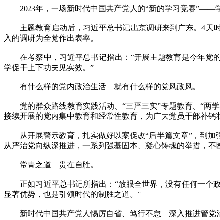
2023年，一场新时代中国共产党人的“新的学习竞赛”——
主题教育启动后，习近平总书记出京调研来到广东。4天时
入的调研为全党作出表率。
在考察中，习近平总书记指出：“开展主题教育是今年党的
学促干上下功夫见实效。”
有什么样的党内政治生活，就有什么样的党风政风。
党的群众路线教育实践活动、“三严三实”专题教育、“两学
接续开展的党内集中教育和经常性教育，为广大党员干部补钙
从开展警示教育，扎实做好以案促改“后半篇文章”，到加强
从严治党向纵深推进，一系列强基固本、凝心铸魂的举措，不
常青之道，贵在自胜。
正如习近平总书记所指出：“放眼全世界，没有任何一个政
显著优势，也是引领时代的制胜之道。”
新时代中国共产党人惕厉自省、笃行不怠，深入推进管党治