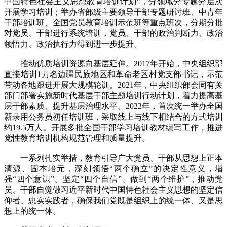
中国特色社会主义思想教育培训计划”，分领域分专题分层次
开展学习培训；举办省部级主要领导干部专题研讨班、中青年
干部培训班、全国党员教育培训示范班等重点班次，分期分批
对党员、干部进行系统培训，党员、干部的政治判断力、政治
领悟力、政治执行力得到进一步提升。
推动优质培训资源向基层延伸。2017年开始，中央组织部
直接培训1万名边疆民族地区和革命老区村党支部书记，示范
带动各地跟进开展大规模轮训。2021年，中央组织部会同有关
部门部署实施新时代基层干部主题培训行动计划，着力提高基
层干部素质、提升基层治理水平。2022年，首次统一举办全国
新录用公务员初任培训班，采取线上与线下相结合的方式培训
约19.5万人。开展多批全国干部学习培训教材编写工作，推进
党性教育培训机构规范管理和质量提升。
一系列扎实举措，教育引导广大党员、干部从思想上正本
清源、固本培元，深刻领悟“两个确立”的决定性意义，增
强“四个意识”、坚定“四个自信”、做到“两个维护”，推动党
员、干部自觉做习近平新时代中国特色社会主义思想的坚定信
仰者、忠实实践者，确保我们党既是组织上的统一体、又是思
想上的统一体。