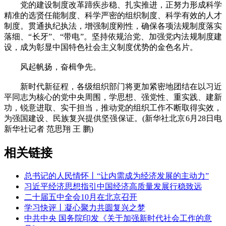
党的建设制度改革蹄疾步稳、扎实推进，正努力形成科学
精准的选贤任能制度、科学严密的组织制度、科学有效的人才
制度。贯通执纪执法，增强制度刚性，确保各项法规制度落实
落细、“长牙”、“带电”。坚持依规治党、加强党内法规制度建
设，成为彰显中国特色社会主义制度优势的金色名片。
风起帆扬，奋楫争先。
新时代新征程，各级组织部门将更加紧密地团结在以习近
平同志为核心的党中央周围，学思想、强党性、重实践、建新
功，锐意进取、实干担当，推动党的组织工作不断取得实效，
为强国建设、民族复兴提供坚强保证。(新华社北京6月28日电
新华社记者 范思翔 王 鹏)
相关链接
总书记的人民情怀丨“让内需成为经济发展的主动力”
习近平经济思想指引中国经济高质量发展行稳致远
二十届五中全会10月在北京召开
学习快评丨凝心聚力共圆复兴之梦
中共中央 国务院印发《关于加强新时代社会工作的意