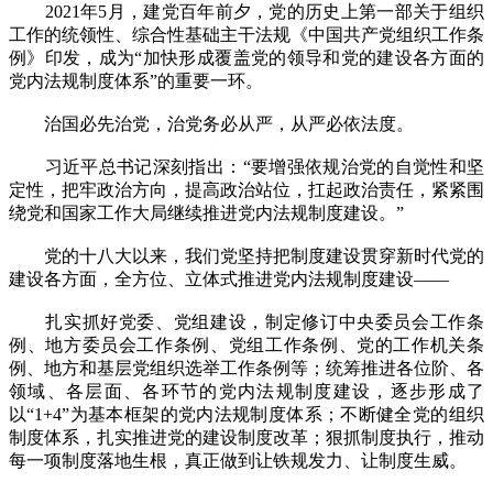
2021年5月，建党百年前夕，党的历史上第一部关于组织
工作的统领性、综合性基础主干法规《中国共产党组织工作条
例》印发，成为“加快形成覆盖党的领导和党的建设各方面的
党内法规制度体系”的重要一环。
治国必先治党，治党务必从严，从严必依法度。
习近平总书记深刻指出：“要增强依规治党的自觉性和坚
定性，把牢政治方向，提高政治站位，扛起政治责任，紧紧围
绕党和国家工作大局继续推进党内法规制度建设。”
党的十八大以来，我们党坚持把制度建设贯穿新时代党的
建设各方面，全方位、立体式推进党内法规制度建设——
扎实抓好党委、党组建设，制定修订中央委员会工作条
例、地方委员会工作条例、党组工作条例、党的工作机关条
例、地方和基层党组织选举工作条例等；统筹推进各位阶、各
领域、各层面、各环节的党内法规制度建设，逐步形成了
以“1+4”为基本框架的党内法规制度体系；不断健全党的组织
制度体系，扎实推进党的建设制度改革；狠抓制度执行，推动
每一项制度落地生根，真正做到让铁规发力、让制度生威。