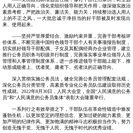
人用人正确导向，强化党组织领导和把关作用，做深做实政治
素质考察，严把政治关、廉洁关、能力关，持续整治选人用人
上的不正之风，一大批忠诚干净担当的好干部被及时发现出
来、使用起来。
——坚持严管厚爱结合、激励约束并重，完善干部考核评
价体系，不断完善中国特色领导干部个人有关事项报告制度，
切实抓好领导干部配偶、子女及其配偶经商办企业管理，建立
推行公务员职务与职级并行制度，完善落实事业单位领导人员
管理和人事管理制度体系，进一步推进领导干部能上能下，推
动形成能者上、优者奖、庸者下、劣者汰的正确导向。
深入贯彻实施公务员法，健全完善公务员管理配套法规，
深化公务员分类管理，高素质专业化公务员队伍建设取得历史
性成就。2022年8月30日，人民大会堂，全国“人民满意的公务
员”和“人民满意的公务员集体”表彰大会隆重举行。
一系列行之有效举措之下，干部队伍在革命性锻造中焕发
蓬勃生机，以更加坚定的理想信念、更加过硬的能力素质、更
加严明的纪律作风、更加饱满的精神斗志积极担当作为，努力
创造无愧于党、无愧于人民、无愧于时代的优秀业绩。