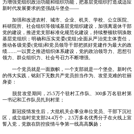
力增强党组织政治功能和组织功能，把基层党组织打造成适应
新时代发展要求的坚强战斗堡垒——
加强和改进农村、城市、企业、机关、学校、公立医院、
科研院所、社会组织等领域基层党组织建设，加强离退休干部
党的建设，推进党支部标准化规范化建设，持续整顿软弱涣散
基层党组织；明确和压实党委(党组)全面从严治党主体责任，
推动各级党委(党组)和党员领导干部把抓好党建作为最大的政
绩……一以贯之推进组织体系建设，党的政治领导力、思想引
领力、群众组织力、社会号召力不断增强。
一个党员就是一面旗帜，一个支部就是一个堡垒。新时代
的伟大实践，铭刻下无数共产党员担当作为、攻坚克难的壮丽
身姿：
脱贫攻坚期间，25.5万个驻村工作队、300多万名驻村第
一书记和工作队员扎到村里；
新冠疫情发生后，大批机关企事业单位党员、干部下沉社
区，成立临时党支部24.4万个，2.5万多名优秀分子在火线上宣
誓入党，党旗在防控疫情斗争第一线高高飘扬；