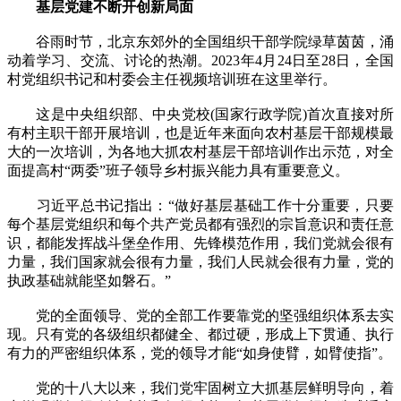
基层党建不断开创新局面
谷雨时节，北京东郊外的全国组织干部学院绿草茵茵，涌
动着学习、交流、讨论的热潮。2023年4月24日至28日，全国
村党组织书记和村委会主任视频培训班在这里举行。
这是中央组织部、中央党校(国家行政学院)首次直接对所
有村主职干部开展培训，也是近年来面向农村基层干部规模最
大的一次培训，为各地大抓农村基层干部培训作出示范，对全
面提高村“两委”班子领导乡村振兴能力具有重要意义。
习近平总书记指出：“做好基层基础工作十分重要，只要
每个基层党组织和每个共产党员都有强烈的宗旨意识和责任意
识，都能发挥战斗堡垒作用、先锋模范作用，我们党就会很有
力量，我们国家就会很有力量，我们人民就会很有力量，党的
执政基础就能坚如磐石。”
党的全面领导、党的全部工作要靠党的坚强组织体系去实
现。只有党的各级组织都健全、都过硬，形成上下贯通、执行
有力的严密组织体系，党的领导才能“如身使臂，如臂使指”。
党的十八大以来，我们党牢固树立大抓基层鲜明导向，着