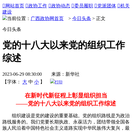

网站首页

政协工作

政协动态

委员履职

党派团体

机关
建设
当前位置：
广西政协网首页
>
今日头条
> 正文
今日头条
党的十八大以来党的组织工作
综述
2023-06-29 08:30:00 来源：新华社
【字体：
大
中
小
】
打印
在新时代新征程上彰显组织担当
——党的十八大以来党的组织工作综述
组织建设是党的建设的重要基础。党的组织路线是为政治
路线服务的。我们党要长期执政、永葆活力，团结带领全国各
族人民沿着中国特色社会主义道路实现中华民族伟大复兴，最