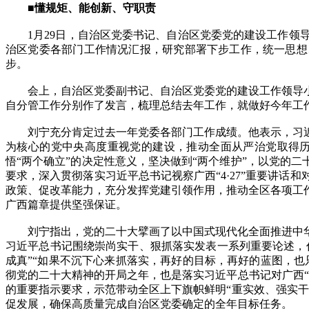
■懂规矩、能创新、守职责
1月29日，自治区党委书记、自治区党委党的建设工作领导
治区党委各部门工作情况汇报，研究部署下步工作，统一思想
步。
会上，自治区党委副书记、自治区党委党的建设工作领导小
自分管工作分别作了发言，梳理总结去年工作，就做好今年工
刘宁充分肯定过去一年党委各部门工作成绩。他表示，习近
为核心的党中央高度重视党的建设，推动全面从严治党取得
悟“两个确立”的决定性意义，坚决做到“两个维护”，以党的
要求，深入贯彻落实习近平总书记视察广西“4·27”重要讲
政策、促改革能力，充分发挥党建引领作用，推动全区各项工
广西篇章提供坚强保证。
刘宁指出，党的二十大擘画了以中国式现代化全面推进中华
习近平总书记围绕崇尚实干、狠抓落实发表一系列重要论述，
成真”“如果不沉下心来抓落实，再好的目标，再好的蓝图，也
彻党的二十大精神的开局之年，也是落实习近平总书记对广西
的重要指示要求，示范带动全区上下旗帜鲜明“重实效、强实
促发展，确保高质量完成自治区党委确定的全年目标任务。