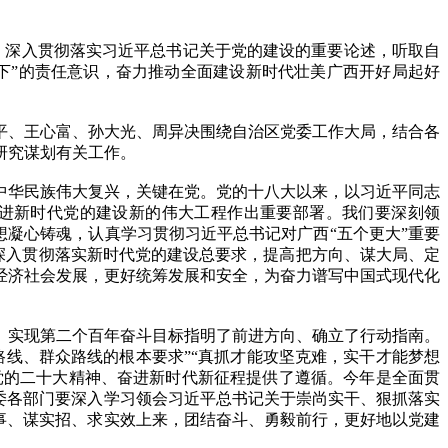
，深入贯彻落实习近平总书记关于党的建设的重要论述，听取自
下”的责任意识，奋力推动全面建设新时代壮美广西开好局起好
、王心富、孙大光、周异决围绕自治区党委工作大局，结合各
研究谋划有关工作。
华民族伟大复兴，关键在党。党的十八大以来，以习近平同志
进新时代党的建设新的伟大工程作出重要部署。我们要深刻领
想凝心铸魂，认真学习贯彻习近平总书记对广西“五个更大”重要
，深入贯彻落实新时代党的建设总要求，提高把方向、谋大局、定
经济社会发展，更好统筹发展和安全，为奋力谱写中国式现代化
实现第二个百年奋斗目标指明了前进方向、确立了行动指南。
线、群众路线的根本要求”“真抓才能攻坚克难，实干才能梦想
实党的二十大精神、奋进新时代新征程提供了遵循。今年是全面贯
委各部门要深入学习领会习近平总书记关于崇尚实干、狠抓落实
事、谋实招、求实效上来，团结奋斗、勇毅前行，更好地以党建