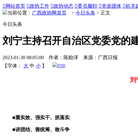

网站首页

政协工作

政协动态

委员履职

党派团体

机关
当前位置：
广西政协网首页
>
今日头条
> 正文
今日头条
刘宁主持召开自治区党委党的
2023-01-30 08:05:00 作者：陈贻泽 来源：广西日报
【字体：
大
中
小
】
打印
刘
■重实效、强实干、抓落实
■讲团结、善统筹、敢斗争