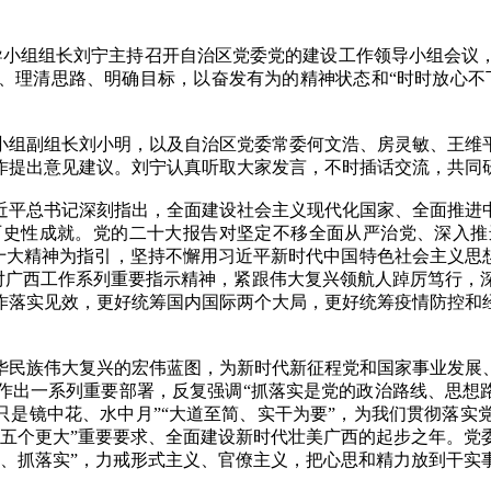
小组组长刘宁主持召开自治区党委党的建设工作领导小组会议
、理清思路、明确目标，以奋发有为的精神状态和“时时放心不
组副组长刘小明，以及自治区党委常委何文浩、房灵敏、王维平
作提出意见建议。刘宁认真听取大家发言，不时插话交流，共同
平总书记深刻指出，全面建设社会主义现代化国家、全面推进中
历史性成就。党的二十大报告对坚定不移全面从严治党、深入推
二十大精神为指引，坚持不懈用习近平新时代中国特色社会主义思
话和对广西工作系列重要指示精神，紧跟伟大复兴领航人踔厉笃行
作落实见效，更好统筹国内国际两个大局，更好统筹疫情防控和
民族伟大复兴的宏伟蓝图，为新时代新征程党和国家事业发展、
作出一系列重要部署，反复强调“抓落实是党的政治路线、思想路
只是镜中花、水中月”“大道至简、实干为要”，为我们贯彻落
“五个更大”重要要求、全面建设新时代壮美广西的起步之年。党
干、抓落实”，力戒形式主义、官僚主义，把心思和精力放到干实