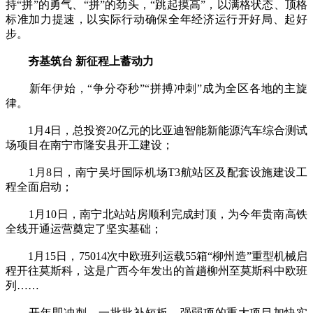
持“拼”的勇气、“拼”的劲头，“跳起摸高”，以满格状态、顶格
标准加力提速，以实际行动确保全年经济运行开好局、起好
步。
夯基筑台 新征程上蓄动力
新年伊始，“争分夺秒”“拼搏冲刺”成为全区各地的主旋
律。
1月4日，总投资20亿元的比亚迪智能新能源汽车综合测试
场项目在南宁市隆安县开工建设；
1月8日，南宁吴圩国际机场T3航站区及配套设施建设工
程全面启动；
1月10日，南宁北站站房顺利完成封顶，为今年贵南高铁
全线开通运营奠定了坚实基础；
1月15日，75014次中欧班列运载55箱“柳州造”重型机械启
程开往莫斯科，这是广西今年发出的首趟柳州至莫斯科中欧班
列……
开年即冲刺，一批批补短板、强弱项的重大项目加快实