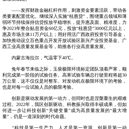
——发挥财政金融杠杆作用，刺激资金要素活跃，带动各
类要素配置优化。继续深入实施“桂惠贷”，围绕重点领域和薄
弱环节持续保持信贷投放平稳增长，提升惠及面、精准度，力
争2023年整合贴息资金60亿元，投放“桂惠贷”3000亿元以上，
惠及市场主体11万户以上；用好用活广西政府投资引导基金，
加快推动设立百色重点开发开放试验区新兴产业投资基金、广
西工业高质量发展基金等，助推各行业高质量发展。
内蒙古海拉尔，气温零下40℃。
兔年春节来临之际，玉柴极限环境标定团队顶着严寒，顺
利完成第一阶段的试验任务。高寒试验车辆总行驶里程将超30
万公里，这不仅仅是对整车、对发动机在极限环境下的考验，
也是对每一位试验人员的极限考验。
创新是驱动发展的第一动力，但同时也是涅槃重生的艰难
过程。2022年，我区创新驱动、科教振兴取得丰硕成果，但如
何进一步让科技创新“关键变量”成为高质量发展的“最大增
量”，仍是一道深刻的时代命题。
“科技是第一生产力、人才是第一资源、创新是第一动