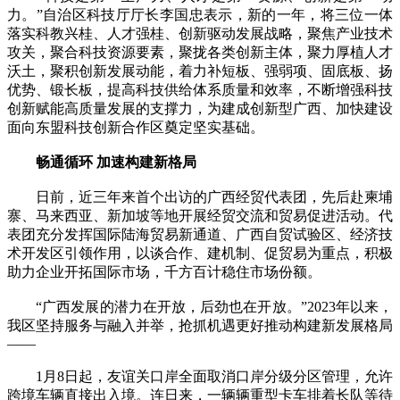
力。”自治区科技厅厅长李国忠表示，新的一年，将三位一体
落实科教兴桂、人才强桂、创新驱动发展战略，聚焦产业技术
攻关，聚合科技资源要素，聚拢各类创新主体，聚力厚植人才
沃土，聚积创新发展动能，着力补短板、强弱项、固底板、扬
优势、锻长板，提高科技供给体系质量和效率，不断增强科技
创新赋能高质量发展的支撑力，为建成创新型广西、加快建设
面向东盟科技创新合作区奠定坚实基础。
畅通循环 加速构建新格局
日前，近三年来首个出访的广西经贸代表团，先后赴柬埔
寨、马来西亚、新加坡等地开展经贸交流和贸易促进活动。代
表团充分发挥国际陆海贸易新通道、广西自贸试验区、经济技
术开发区引领作用，以谈合作、建机制、促贸易为重点，积极
助力企业开拓国际市场，千方百计稳住市场份额。
“广西发展的潜力在开放，后劲也在开放。”2023年以来，
我区坚持服务与融入并举，抢抓机遇更好推动构建新发展格局
——
1月8日起，友谊关口岸全面取消口岸分级分区管理，允许
跨境车辆直接出入境。连日来，一辆辆重型卡车排着长队等待