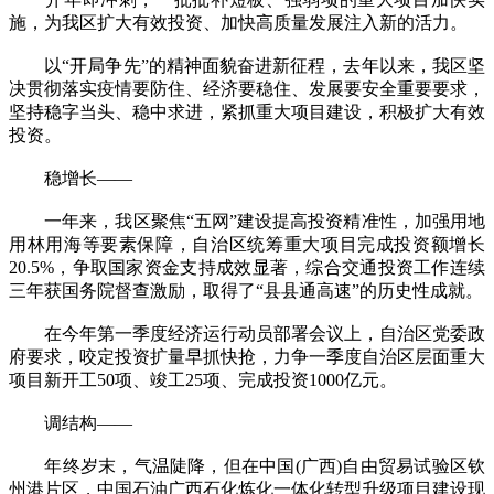
施，为我区扩大有效投资、加快高质量发展注入新的活力。
以“开局争先”的精神面貌奋进新征程，去年以来，我区坚
决贯彻落实疫情要防住、经济要稳住、发展要安全重要要求，
坚持稳字当头、稳中求进，紧抓重大项目建设，积极扩大有效
投资。
稳增长——
一年来，我区聚焦“五网”建设提高投资精准性，加强用地
用林用海等要素保障，自治区统筹重大项目完成投资额增长
20.5%，争取国家资金支持成效显著，综合交通投资工作连续
三年获国务院督查激励，取得了“县县通高速”的历史性成就。
在今年第一季度经济运行动员部署会议上，自治区党委政
府要求，咬定投资扩量早抓快抢，力争一季度自治区层面重大
项目新开工50项、竣工25项、完成投资1000亿元。
调结构——
年终岁末，气温陡降，但在中国(广西)自由贸易试验区钦
州港片区，中国石油广西石化炼化一体化转型升级项目建设现