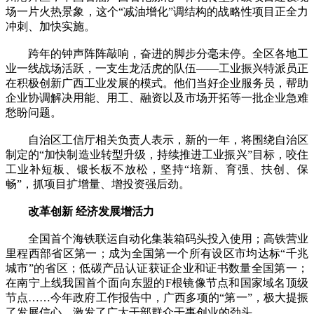
场一片火热景象，这个“减油增化”调结构的战略性项目正全力
冲刺、加快实施。
跨年的钟声阵阵敲响，奋进的脚步分毫未停。全区各地工
业一线战场活跃，一支生龙活虎的队伍——工业振兴特派员正
在积极创新广西工业发展的模式。他们当好企业服务员，帮助
企业协调解决用能、用工、融资以及市场开拓等一批企业急难
愁盼问题。
自治区工信厅相关负责人表示，新的一年，将围绕自治区
制定的“加快制造业转型升级，持续推进工业振兴”目标，咬住
工业补短板、锻长板不放松，坚持“培新、育强、扶创、保
畅”，抓项目扩增量、增投资强后劲。
改革创新 经济发展增活力
全国首个海铁联运自动化集装箱码头投入使用；高铁营业
里程西部省区第一；成为全国第一个所有设区市均达标“千兆
城市”的省区；低碳产品认证获证企业和证书数量全国第一；
在南宁上线我国首个面向东盟的F根镜像节点和国家域名顶级
节点……今年政府工作报告中，广西多项的“第一”，极大提振
了发展信心，激发了广大干部群众干事创业的劲头。