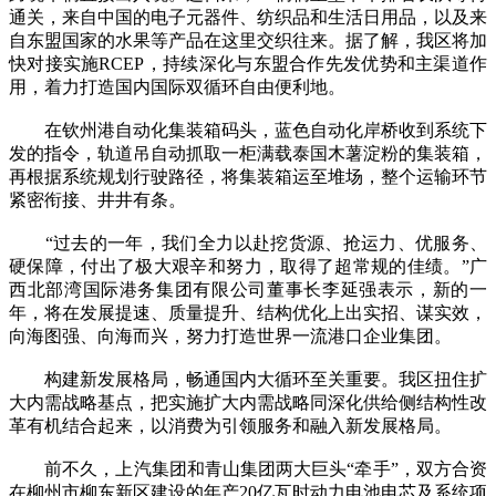
通关，来自中国的电子元器件、纺织品和生活日用品，以及来
自东盟国家的水果等产品在这里交织往来。据了解，我区将加
快对接实施RCEP，持续深化与东盟合作先发优势和主渠道作
用，着力打造国内国际双循环自由便利地。
在钦州港自动化集装箱码头，蓝色自动化岸桥收到系统下
发的指令，轨道吊自动抓取一柜满载泰国木薯淀粉的集装箱，
再根据系统规划行驶路径，将集装箱运至堆场，整个运输环节
紧密衔接、井井有条。
“过去的一年，我们全力以赴挖货源、抢运力、优服务、
硬保障，付出了极大艰辛和努力，取得了超常规的佳绩。”广
西北部湾国际港务集团有限公司董事长李延强表示，新的一
年，将在发展提速、质量提升、结构优化上出实招、谋实效，
向海图强、向海而兴，努力打造世界一流港口企业集团。
构建新发展格局，畅通国内大循环至关重要。我区扭住扩
大内需战略基点，把实施扩大内需战略同深化供给侧结构性改
革有机结合起来，以消费为引领服务和融入新发展格局。
前不久，上汽集团和青山集团两大巨头“牵手”，双方合资
在柳州市柳东新区建设的年产20亿瓦时动力电池电芯及系统项