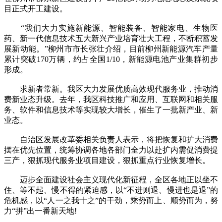
目正式开工建设。
“我们大力实施新能源、智能装备、智能家电、生物医
药、新一代信息技术五大新兴产业培育壮大工程，不断积蓄发
展新动能。”柳州市市长张壮介绍，目前柳州新能源汽车产量
累计突破170万辆，约占全国1/10，新能源电池产业集群初步
形成。
求新者常新。我区大力发展优质高效现代服务业，推动消
费新业态升级。去年，我区科技推广和应用、互联网和相关服
务、软件和信息技术等实现较大增长，催生了一批新产业、新
业态。
自治区发展改革委相关负责人表示，将把恢复和扩大消费
摆在优先位置，统筹协调各地各部门全力以赴扩内需促消费提
三产，狠抓现代服务业项目建设，狠抓重点行业恢复增长。
迈步全面建设社会主义现代化新征程，全区各地正以坐不
住、等不起、慢不得的紧迫感，以“不进则退、慢进也是退”的
危机感，以“人一之我十之”的干劲，乘势而上、顺势而为，努
力“拼”出一番新天地!