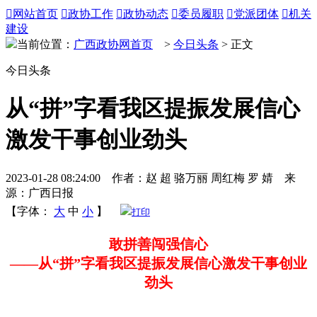

网站首页

政协工作

政协动态

委员履职

党派团体

机关
建设
当前位置：
广西政协网首页
>
今日头条
> 正文
今日头条
从“拼”字看我区提振发展信心
激发干事创业劲头
2023-01-28 08:24:00 作者：赵 超 骆万丽 周红梅 罗 婧 来
源：广西日报
【字体：
大
中
小
】
打印
敢拼善闯强信心
——从“拼”字看我区提振发展信心激发干事创业
劲头