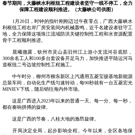
春节期间，大藤峡水利枢纽工程建设者坚守一线不停工，全力
保障工程建设顺利推进。（大藤峡公司供图）
1月20日，时钟的指针刚刚迈过午夜零点，广西大藤峡水
利枢纽工程右岸厂房安装间内机械轰鸣，近千名建设者驻守工
地，全力保障这项珠江流域防洪关键控制性工程和水资源配置
骨干工程顺利推进。
晨曦微露，钦州市灵山县旧州江上游小支流河谷底部，
300余名工人和100多台套设备开足马力，加快推进平陆运河马
道枢纽二号边坡控制性工程施工。
中午时分，柳州市柳东新区上汽通用五菱宝骏基地新能源
总装车间，自动化生产线匀速转动，每90秒就有一台五菱宏光
MINIEV下线，随后销往海内外市场。
这是广西进入2023年以来的普通一天。每一分、每一秒，
都在奏响拼搏的旋律。
这是广西的节奏，八桂大地的激昂旋律。
开局决定全局，起步影响全程。今年以来，全区各地保