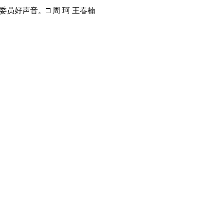
好声音。□ 周 珂 王春楠