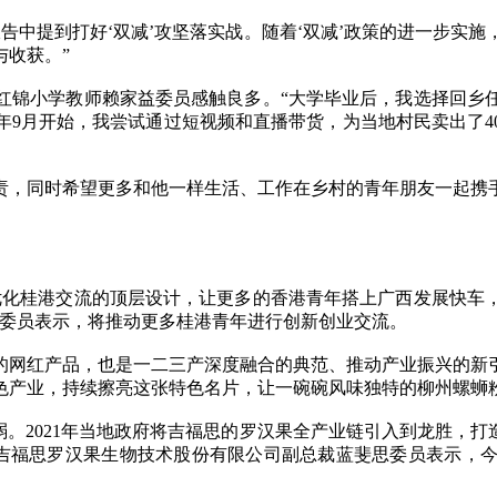
中提到打好‘双减’攻坚落实战。随着‘双减’政策的进一步实施
与收获。”
锦小学教师赖家益委员感触良多。“大学毕业后，我选择回乡
0年9月开始，我尝试通过短视频和直播带货，为当地村民卖出了4
，同时希望更多和他一样生活、工作在乡村的青年朋友一起携手
化桂港交流的顶层设计，让更多的香港青年搭上广西发展快车，
凡委员表示，将推动更多桂港青年进行创新创业交流。
网红产品，也是一二三产深度融合的典范、推动产业振兴的新引
色产业，持续擦亮这张特色名片，让一碗碗风味独特的柳州螺蛳粉
。2021年当地政府将吉福思的罗汉果全产业链引入到龙胜，打造
元。”桂林吉福思罗汉果生物技术股份有限公司副总裁蓝斐思委员表