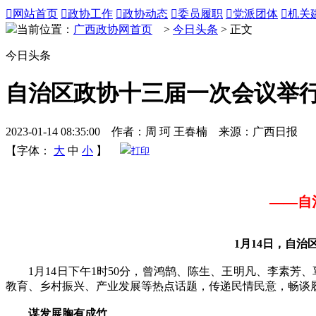

网站首页

政协工作

政协动态

委员履职

党派团体

机关
当前位置：
广西政协网首页
>
今日头条
> 正文
今日头条
自治区政协十三届一次会议举行
2023-01-14 08:35:00 作者：周 珂 王春楠 来源：广西日报
【字体：
大
中
小
】
打印
——自
1月14日，自治
1月14日下午1时50分，曾鸿鹄、陈生、王明凡、李素芳、
教育、乡村振兴、产业发展等热点话题，传递民情民意，畅谈
谋发展胸有成竹