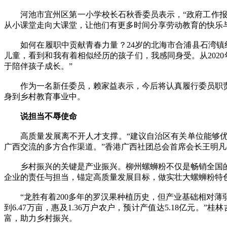
河池市宜州区第一小学校长石秋香委员表示，“政府工作报告
从小课堂走向大课堂，让他们有更多时间分享劳动教育的快乐
如何在履职中贡献青春力量？24岁的北海市合浦县石湾镇红
儿童，看到和我有着相似经历的孩子们，我感同身受。从202
于陪伴孩子成长。”
作为一名新任委员，赖家益表示，今后将认真履行委员职责
身到乡村教育事业中。
说担当不辱使命
高质量发展离不开人才支撑。“建议自治区有关单位能够优
广西交流的多方合作渠道。”香港广西社团总会首席会长王明
乡村振兴的关键是产业振兴。柳州螺蛳粉不仅是畅销全国的
企业的责任与担当，锚定高质量发展目标，做实壮大螺蛳粉特
“龙胜有着200多年的罗汉果种植历史，但产业基础相对薄弱
到6.47万亩，惠及1.36万户农户，预计产值达5.18亿
富，助力乡村振兴。