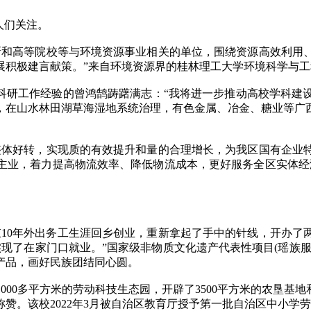
人们关注。
和高等院校等与环境资源事业相关的单位，围绕资源高效利用、
展积极建言献策。”来自环境资源界的桂林理工大学环境科学与
科研工作经验的曾鸿鹄踌躇满志：“我将进一步推动高校学科建
，在山水林田湖草海湿地系统治理，有色金属、冶金、糖业等广
体好转，实现质的有效提升和量的合理增长，为我区国有企业特
主业，着力提高物流效率、降低物流成本，更好服务全区实体经
束10年外出务工生涯回乡创业，重新拿起了手中的针线，开办了
实现了在家门口就业。”国家级非物质文化遗产代表性项目(瑶族
产品，画好民族团结同心圆。
0多平方米的劳动科技生态园，开辟了3500平方米的农垦基地和
赞。该校2022年3月被自治区教育厅授予第一批自治区中小学