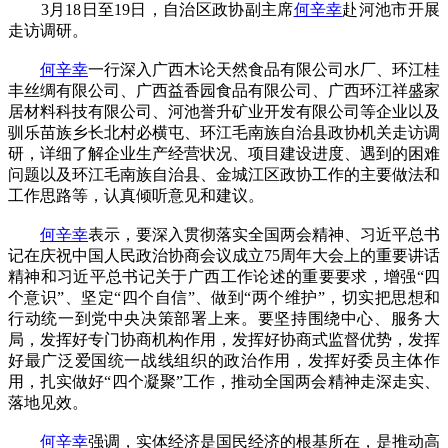
3月18日至19日，自治区政协副主席
何辛幸
赴河池市开展
走访调研。
何辛幸
一行深入广西木论天然食品有限公司水厂、环江桂
丰丝绸有限公司、广西益香园食品有限公司、广西环江祥盛家
居材料科技有限公司、河池誉升矿业开发有限公司等企业以及
驯乐苗族乡长北村必横屯、环江毛南族自治县政协机关走访调
研，详细了解企业生产经营状况、项目建设进度、遇到的困难
问题以及环江毛南族自治县、金城江区政协工作的主要做法和
工作思路等，认真倾听意见和建议。
何辛幸
表示，要深入贯彻落实全国两会精神、习近平总书
记在庆祝中国人民政治协商会议成立75周年大会上的重要讲话
精神和习近平总书记关于广西工作论述的重要要求，增强“四
个意识”、坚定“四个自信”、做到“两个维护”，切实把思想和
行动统一到党中央决策部署上来。要坚持围绕中心、服务大
局，发挥好专门协商机构作用，发挥好协商式监督优势，发挥
好最广泛爱国统一战线组织的政治作用，发挥好委员主体作
用，扎实做好“四个凝聚”工作，推动全国两会精神走深走实、
落地见效。
何辛幸
强调，实体经济是国民经济的根基所在，是推动高