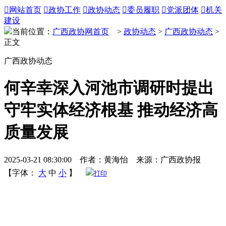

网站首页

政协工作

政协动态

委员履职

党派团体

机关
建设
当前位置：
广西政协网首页
>
政协动态
>
广西政协动态
>
正文
广西政协动态
何辛幸深入河池市调研时提出
守牢实体经济根基 推动经济高
质量发展
2025-03-21 08:30:00 作者：黄海怡 来源：广西政协报
【字体：
大
中
小
】
打印