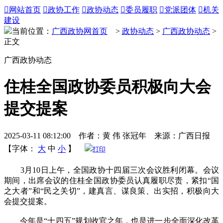

网站首页

政协工作

政协动态

委员履职

党派团体

机关
建设
当前位置：
广西政协网首页
>
政协动态
>
广西政协动态
>
正文
广西政协动态
住桂全国政协委员积极向大会
提交提案
2025-03-11 08:12:00 作者：黄 伟 张冠年 来源：广西日报
【字体：
大
中
小
】
打印
3月10日上午，全国政协十四届三次会议胜利闭幕。会议
期间，出席会议的住桂全国政协委员认真履职尽责，紧扣“国
之大者”和“民之关切”，建真言、谋良策、出实招，积极向大
会提交提案。
今年是“十四五”规划收官之年，也是进一步全面深化改革