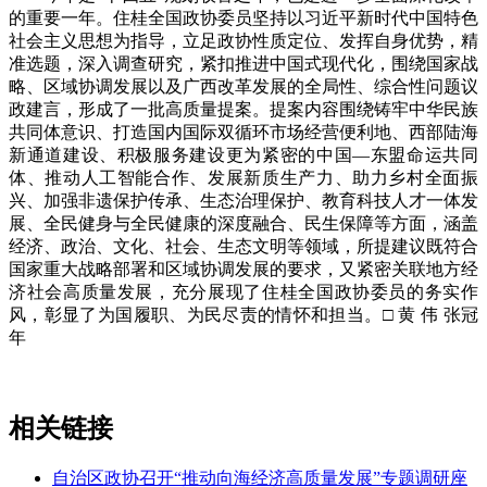
的重要一年。住桂全国政协委员坚持以习近平新时代中国特色
社会主义思想为指导，立足政协性质定位、发挥自身优势，精
准选题，深入调查研究，紧扣推进中国式现代化，围绕国家战
略、区域协调发展以及广西改革发展的全局性、综合性问题议
政建言，形成了一批高质量提案。提案内容围绕铸牢中华民族
共同体意识、打造国内国际双循环市场经营便利地、西部陆海
新通道建设、积极服务建设更为紧密的中国—东盟命运共同
体、推动人工智能合作、发展新质生产力、助力乡村全面振
兴、加强非遗保护传承、生态治理保护、教育科技人才一体发
展、全民健身与全民健康的深度融合、民生保障等方面，涵盖
经济、政治、文化、社会、生态文明等领域，所提建议既符合
国家重大战略部署和区域协调发展的要求，又紧密关联地方经
济社会高质量发展，充分展现了住桂全国政协委员的务实作
风，彰显了为国履职、为民尽责的情怀和担当。□ 黄 伟 张冠
年
相关链接
自治区政协召开“推动向海经济高质量发展”专题调研座