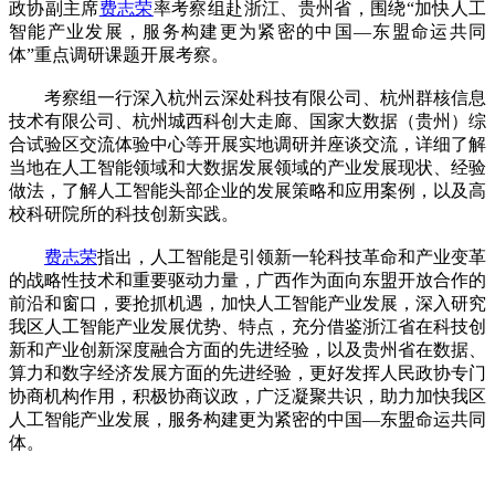
政协副主席
费志荣
率考察组赴浙江、贵州省，围绕“加快人工
智能产业发展，服务构建更为紧密的中国—东盟命运共同
体”重点调研课题开展考察。
考察组一行深入杭州云深处科技有限公司、杭州群核信息
技术有限公司、杭州城西科创大走廊、国家大数据（贵州）综
合试验区交流体验中心等开展实地调研并座谈交流，详细了解
当地在人工智能领域和大数据发展领域的产业发展现状、经验
做法，了解人工智能头部企业的发展策略和应用案例，以及高
校科研院所的科技创新实践。
费志荣
指出，人工智能是引领新一轮科技革命和产业变革
的战略性技术和重要驱动力量，广西作为面向东盟开放合作的
前沿和窗口，要抢抓机遇，加快人工智能产业发展，深入研究
我区人工智能产业发展优势、特点，充分借鉴浙江省在科技创
新和产业创新深度融合方面的先进经验，以及贵州省在数据、
算力和数字经济发展方面的先进经验，更好发挥人民政协专门
协商机构作用，积极协商议政，广泛凝聚共识，助力加快我区
人工智能产业发展，服务构建更为紧密的中国—东盟命运共同
体。