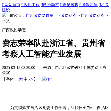

网站首页

政协工作

政协动态

委员履职

党派团体

机关
建设
当前位置：
广西政协网首页
>
政协动态
>
广西政协动态
>
正文
广西政协动态
费志荣率队赴浙江省、贵州省
考察人工智能产业发展
2025-03-12 08:20:00 来源：自治区政协教科卫体委员会办
公室
【字体：
大
中
小
】
打印
为贯彻落实自治区党委工作部署，3月2日至7日，自治区