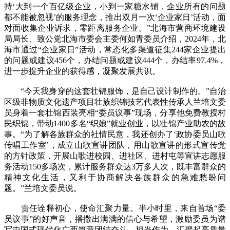
持‘大到一个百亿级企业，小到一家糖水铺，企业所有的问题
都不能被忽视’的服务理念，推出双月一次‘企业家日’活动，面
对面收集企业诉求，零距离服务企业。”北海市营商环境建设
局局长、致公党北海市委会主委何如青委员介绍，2024年，北
海市通过“企业家日”活动，常态化多渠道征集244家企业提出
的问题或建议456个，办结问题或建议444个，办结率97.4%，
进一步提升企业的获得感，凝聚发展共识。
“今天我身穿的这套壮锦服饰，是自己设计制作的。”自治
区级非物质文化遗产项目壮族织锦技艺代表性传承人兰培文委
员身着一套壮锦西装亮相“委员议事”现场，分享他免费教授村
民织锦，带动1400多名“织娘”就业创业，以壮锦产业助农的故
事。“为了解各族群众的社情民意，我还创办了‘政协委员山歌
传唱工作室’，成立山歌宣讲团队，用山歌宣讲的形式宣传党
的方针政策，开展山歌进校园、进社区、进村屯等宣讲志愿服
务活动150多场次，累计服务群众达3万多人次，既丰富群众的
精神文化生活，又利于协商解决各族群众的急难愁盼问
题。”兰培文委员说。
责任诠释初心，使命汇聚力量。半小时里，来自首场“委
员议事”的好声音，播撒出满满的信心与希望，激励委员为谱
写中国式现代化广西篇章团结奋斗、担当作为，汇聚起高质量