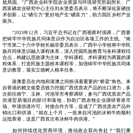
尬局面。”广西农业科学院农业资源与环境研究所副所长、广
西富硒农业研究中心主任刘永贤委员表示，将不断深化富硒技
术创新，让“硒引力”更好地产生“硒富力”，助力我区乡村产业
振兴。
“2023年12月，习近平总书记在广西视察时强调，广西要
把铸牢中华民族共同体意识作为自治区各项工作的主线。”南
宁市第二十六中学校长杨菲委员表示，广西中小学校将中华民
族共同体意识融入课程体系，深入挖掘民族教育与各科课程结
合点，构建以思政课为主体，学科课程、术科课程为两翼的课
程体系，打造民族主题校本课程等，加强铸牢中华民族共同体
意识教育，落实立德树人根本任务。
港澳委员在内地和港澳之间扮演着重要的“桥梁”角色。来
自香港的赖文俊委员致力挖掘广西优质农产品的出口潜力，多
次前往南宁、玉林、河池等市考察调研，参与广西优质农产品
供港贸易项目的探讨和落地，协助广西农牧企业调研香港市
场、申请供港许可、对接合作方等，促成了广西优质农产品外
销出口和供港，“就在上个月，一批来自河池的冰鲜牛肉顺利
运抵香港，这是广西首次有冰鲜牛肉供港。”
如何持续优化营商环境，推动政企双向奔赴？“我们秉