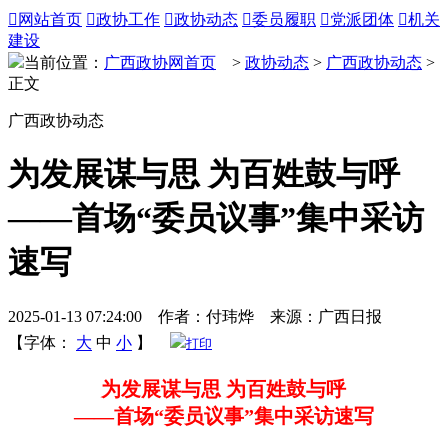

网站首页

政协工作

政协动态

委员履职

党派团体

机关
建设
当前位置：
广西政协网首页
>
政协动态
>
广西政协动态
>
正文
广西政协动态
为发展谋与思 为百姓鼓与呼
——首场“委员议事”集中采访
速写
2025-01-13 07:24:00 作者：付玮烨 来源：广西日报
【字体：
大
中
小
】
打印
为发展谋与思 为百姓鼓与呼
——首场“委员议事”集中采访速写