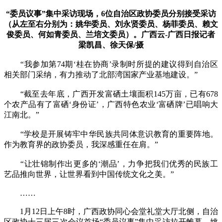
“委员议事”集中采访现场，6位自治区政协委员分别接受采访
（从左至右分别为：姚华委员、刘永贤委员、杨菲委员、赖文
俊委员、何如青委员、兰培文委员）。广西云-广西日报记者
梁凯昌、徐天保/摄
“我参加第74期‘桂在协商’录制时所提的建议得到自治区
相关部门采纳，有力推动了北部湾国家产业基地建设。”
“截至去年底，广西开发富硒土壤面积145万亩，已有678
个农产品有了富硒‘身份证’，广西特色农业‘富硒牌’已唱响大
江南北。”
“学校是开展铸牢中华民族共同体意识教育的重要阵地。
作为教育界的政协委员，我深感重任在肩。”
“让壮锦制作出更多的‘潮品’，力争把我们优秀的民族工
艺品推向世界，让世界看到中国传统文化之美。”
……
1月12日上午8时，广西政协同心会堂礼堂大厅北侧，自治
区政协十三届三次会议首场“委员议事”集中采访拉开帷幕。姚