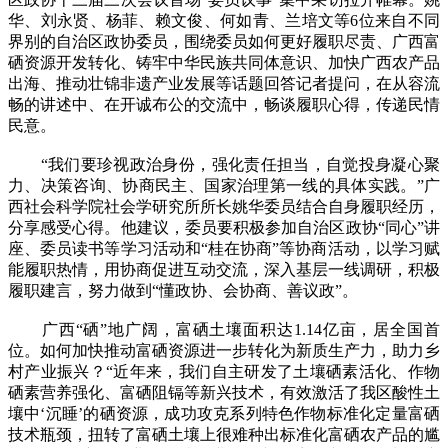
华、刘永贤、杨菲、赖文俊、何如青、兰培文等6位来自不同
界别的自治区政协委员，围绕委员如何更好履职尽责、广西富
硒资源开发转化、铸牢中华民族共同体意识、加快广西农产品
出海、推动壮锦非遗产业发展等话题回答记者提问，在从容流
畅的讲述中、在开诚布公的交流中，畅谈履职心得，传递民情
民意。
“我们要珍视政治身份，强化责任担当，自觉投身凝心聚
力、决策咨询、协商民主、国家治理第一线的具体实践。”广
西社会科学院社会学研究所所长姚华委员结合自身履职经历，
分享感受心得。他建议，委员要积极参加自治区政协“同心”讲
座、委员读书等学习活动和“桂在协商”等协商活动，以学习赋
能履职热情，用协商促进互动交流，深入基层一线调研，积极
履职建言，努力做到“懂政协、会协商、善议政”。
广西“硒”地广阔，富硒土壤面积达1.14亿亩，居全国首
位。如何加快推动富硒资源进一步转化为新质生产力，助力乡
村产业振兴？“近年来，我们自主研发了土壤硒素活化、作物
硒素营养强化、富硒阻镉等新兴技术，有效激活了我区酸性土
壤中‘沉睡’的硒资源，成功攻克系列特色作物标准化定量富硒
技术瓶颈，扭转了富硒土壤上很难种出标准化富硒农产品的尴