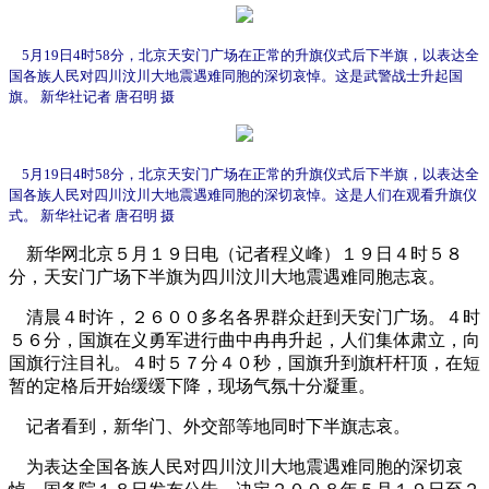
5月19日4时58分，北京天安门广场在正常的升旗仪式后下半旗，以表达全
国各族人民对四川汶川大地震遇难同胞的深切哀悼。这是武警战士升起国
旗。 新华社记者 唐召明 摄
5月19日4时58分，北京天安门广场在正常的升旗仪式后下半旗，以表达全
国各族人民对四川汶川大地震遇难同胞的深切哀悼。这是人们在观看升旗仪
式。 新华社记者 唐召明 摄
新华网北京５月１９日电（记者程义峰）１９日４时５８
分，天安门广场下半旗为四川汶川大地震遇难同胞志哀。
清晨４时许，２６００多名各界群众赶到天安门广场。４时
５６分，国旗在义勇军进行曲中冉冉升起，人们集体肃立，向
国旗行注目礼。４时５７分４０秒，国旗升到旗杆杆顶，在短
暂的定格后开始缓缓下降，现场气氛十分凝重。
记者看到，新华门、外交部等地同时下半旗志哀。
为表达全国各族人民对四川汶川大地震遇难同胞的深切哀