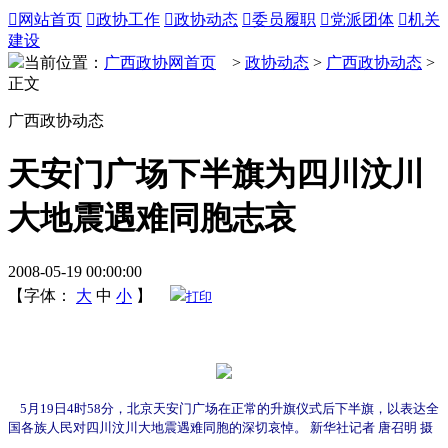

网站首页

政协工作

政协动态

委员履职

党派团体

机关
建设
当前位置：
广西政协网首页
>
政协动态
>
广西政协动态
>
正文
广西政协动态
天安门广场下半旗为四川汶川
大地震遇难同胞志哀
2008-05-19 00:00:00
【字体：
大
中
小
】
打印
5月19日4时58分，北京天安门广场在正常的升旗仪式后下半旗，以表达全
国各族人民对四川汶川大地震遇难同胞的深切哀悼。 新华社记者 唐召明 摄