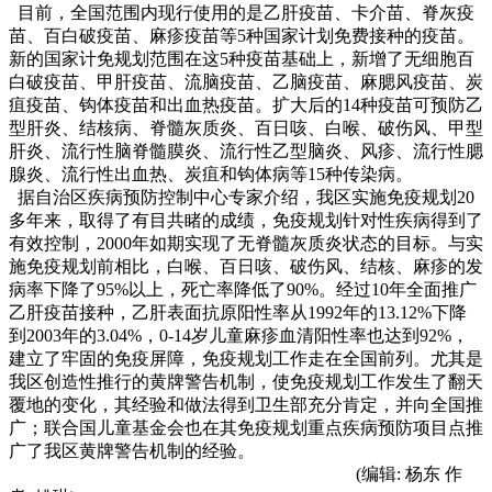
目前，全国范围内现行使用的是乙肝疫苗、卡介苗、脊灰疫
苗、百白破疫苗、麻疹疫苗等5种国家计划免费接种的疫苗。
新的国家计免规划范围在这5种疫苗基础上，新增了无细胞百
白破疫苗、甲肝疫苗、流脑疫苗、乙脑疫苗、麻腮风疫苗、炭
疽疫苗、钩体疫苗和出血热疫苗。扩大后的14种疫苗可预防乙
型肝炎、结核病、脊髓灰质炎、百日咳、白喉、破伤风、甲型
肝炎、流行性脑脊髓膜炎、流行性乙型脑炎、风疹、流行性腮
腺炎、流行性出血热、炭疽和钩体病等15种传染病。
据自治区疾病预防控制中心专家介绍，我区实施免疫规划20
多年来，取得了有目共睹的成绩，免疫规划针对性疾病得到了
有效控制，2000年如期实现了无脊髓灰质炎状态的目标。与实
施免疫规划前相比，白喉、百日咳、破伤风、结核、麻疹的发
病率下降了95%以上，死亡率降低了90%。经过10年全面推广
乙肝疫苗接种，乙肝表面抗原阳性率从1992年的13.12%下降
到2003年的3.04%，0-14岁儿童麻疹血清阳性率也达到92%，
建立了牢固的免疫屏障，免疫规划工作走在全国前列。尤其是
我区创造性推行的黄牌警告机制，使免疫规划工作发生了翻天
覆地的变化，其经验和做法得到卫生部充分肯定，并向全国推
广；联合国儿童基金会也在其免疫规划重点疾病预防项目点推
广了我区黄牌警告机制的经验。
(编辑: 杨东 作