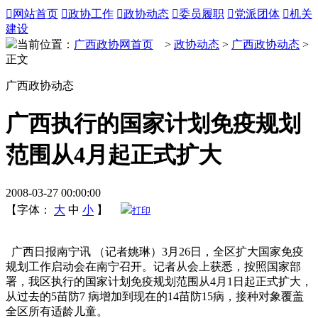

网站首页

政协工作

政协动态

委员履职

党派团体

机关
建设
当前位置：
广西政协网首页
>
政协动态
>
广西政协动态
>
正文
广西政协动态
广西执行的国家计划免疫规划
范围从4月起正式扩大
2008-03-27 00:00:00
【字体：
大
中
小
】
打印
广西日报南宁讯 （记者姚琳）3月26日，全区扩大国家免疫
规划工作启动会在南宁召开。记者从会上获悉，按照国家部
署，我区执行的国家计划免疫规划范围从4月1日起正式扩大，
从过去的5苗防7 病增加到现在的14苗防15病，接种对象覆盖
全区所有适龄儿童。