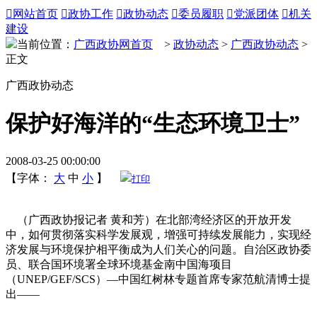

网站首页

政协工作

政协动态

委员履职

党派团体

机关
建设
当前位置：
广西政协网首页
>
政协动态
>
广西政协动态
>
正文
广西政协动态
保护好海洋的“生态环境卫士”
2008-03-25 00:00:00
【字体：
大
中
小
】
打印
（广西政协报记者 黄和芳）在北部湾经济区的开放开发
中，如何贯彻落实科学发展观，增强可持续发展能力，实现经
济发展与环境保护相平衡成为人们关心的问题。自治区政协委
员、联合国环境署全球环境基金南中国海项目
（UNEP/GEF/SCS）—中国红树林专题首席专家范航清博士提
出——