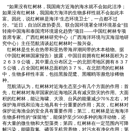
“如果没有红树林，我国南方近海的海水就不会如此洁净；
如果没有红树林，我国南方海洋的生物多样性就不会如此丰
富。因此，说红树林是海洋‘生态环境卫士’，一点都不过
分。”近日，自治区政协委员、联合国环境署全球环境基金“扭
转南中国海和泰国湾环境退化趋势”项目——中国红树林专项
首席专家、广西红树林研究中心（广西海洋环境与滨海湿地研
究中心）主任范航清谈起红树林时一脸兴奋。
红树林是生长在热带和亚热带海岸潮间带的木本植物。据
《中国红树林国家报告》披露，中国目前拥有红树林面积为２
２６３９公顷，其中重点分布区之一的北部湾地区拥有８３７
５公顷，占全国红树林总面积的３７％。在北部湾的红树林
中，生物多样性丰富，包括黑脸琵鹭、黑嘴鸥等濒危珍稀物
种。
范航清认为，红树林对近海生态至少有几个方面的作用：首
先，红树林对海岸国家的近海地区具有减灾防灾的作用。大面
积的红树林，能让海啸、大浪、台风的能量减少70％左右，对
保护海岸线和沿海土地具有十分重要的作用；其次，红树林对
保护近海渔业的安全具有重要作用；第三，红树林是近海海洋
生物多样性的“保留地”，能保护至少500多种的海洋动物，还
有大量的微生物和大型藻类；第四，红树林在一定范围内可降
解污染，能吸取氮、磷等无机营养物，对污水有净化作用；第