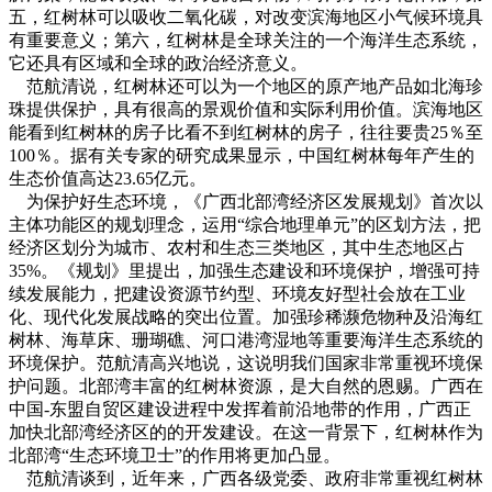
五，红树林可以吸收二氧化碳，对改变滨海地区小气候环境具
有重要意义；第六，红树林是全球关注的一个海洋生态系统，
它还具有区域和全球的政治经济意义。
范航清说，红树林还可以为一个地区的原产地产品如北海珍
珠提供保护，具有很高的景观价值和实际利用价值。滨海地区
能看到红树林的房子比看不到红树林的房子，往往要贵25％至
100％。据有关专家的研究成果显示，中国红树林每年产生的
生态价值高达23.65亿元。
为保护好生态环境，《广西北部湾经济区发展规划》首次以
主体功能区的规划理念，运用“综合地理单元”的区划方法，把
经济区划分为城市、农村和生态三类地区，其中生态地区占
35%。《规划》里提出，加强生态建设和环境保护，增强可持
续发展能力，把建设资源节约型、环境友好型社会放在工业
化、现代化发展战略的突出位置。加强珍稀濒危物种及沿海红
树林、海草床、珊瑚礁、河口港湾湿地等重要海洋生态系统的
环境保护。范航清高兴地说，这说明我们国家非常重视环境保
护问题。北部湾丰富的红树林资源，是大自然的恩赐。广西在
中国-东盟自贸区建设进程中发挥着前沿地带的作用，广西正
加快北部湾经济区的的开发建设。在这一背景下，红树林作为
北部湾“生态环境卫士”的作用将更加凸显。
范航清谈到，近年来，广西各级党委、政府非常重视红树林