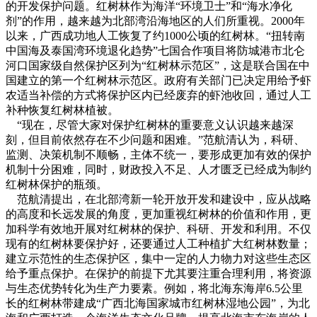
的开发保护问题。红树林作为海洋“环境卫士”和“海水净化
剂”的作用，越来越为北部湾沿海地区的人们所重视。2000年
以来，广西成功地人工恢复了约1000公顷的红树林。“扭转南
中国海及泰国湾环境退化趋势”七国合作项目将防城港市北仑
河口国家级自然保护区列为“红树林示范区”，这是联合国在中
国建立的第一个红树林示范区。政府有关部门已决定用给予虾
农适当补偿的方式将保护区内已经废弃的虾池收回，通过人工
补种恢复红树林植被。
“现在，尽管大家对保护红树林的重要意义认识越来越深
刻，但目前依然存在不少问题和困难。”范航清认为，科研、
监测、决策机制不顺畅，主体不统一，要形成更加有效的保护
机制十分困难，同时，财政投入不足、人才匮乏已经成为制约
红树林保护的瓶颈。
范航清提出，在北部湾新一轮开放开发和建设中，应从战略
的高度和长远发展的角度，更加重视红树林的价值和作用，更
加科学有效地开展对红树林的保护、科研、开发和利用。不仅
现有的红树林要保护好，还要通过人工种植扩大红树林数量；
建立示范性的生态保护区，集中一定的人力物力对这些生态区
给予重点保护。在保护的前提下尤其要注重合理利用，将资源
与生态优势转化为生产力要素。例如，将北海东海岸6.5公里
长的红树林带建成“广西北海国家城市红树林湿地公园”，为北