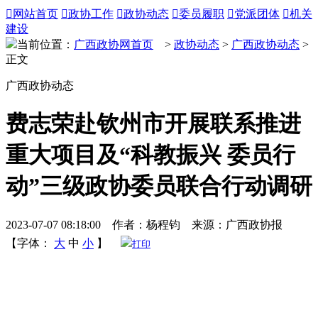

网站首页

政协工作

政协动态

委员履职

党派团体

机关
建设
当前位置：
广西政协网首页
>
政协动态
>
广西政协动态
>
正文
广西政协动态
费志荣赴钦州市开展联系推进
重大项目及“科教振兴 委员行
动”三级政协委员联合行动调研
2023-07-07 08:18:00 作者：杨程钧 来源：广西政协报
【字体：
大
中
小
】
打印