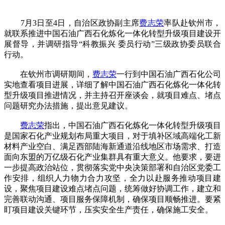
7月3日至4日，自治区政协副主席
费志荣
率队赴钦州市，
就联系推进中国石油广西石化炼化一体化转型升级项目建设开
展督导，并调研指导“科教振兴 委员行动”三级政协委员联合
行动。
在钦州市调研期间，
费志荣
一行到中国石油广西石化公司
实地查看项目进展，详细了解中国石油广西石化炼化一体化转
型升级项目推进情况，并主持召开座谈会，就项目难点、堵点
问题研究办法措施，提出意见建议。
费志荣
指出，中国石油广西石化炼化一体化转型升级项目
是国家石化产业规划布局重大项目，对于填补区域高端化工新
材料产业空白、满足西部陆海新通道沿线地区市场需求、打造
面向东盟的万亿级石化产业集群具有重大意义。他要求，要进
一步提高政治站位，贯彻落实党中央决策部署和自治区党委工
作安排，组织人力物力合力攻坚，全力以赴服务推动项目建
设，聚焦项目建设难点堵点问题，统筹做好协调工作，建立和
完善联动沟通、项目服务保障机制，确保项目顺畅推进。要紧
盯项目建设关键环节，压实安全生产责任，确保施工安全。