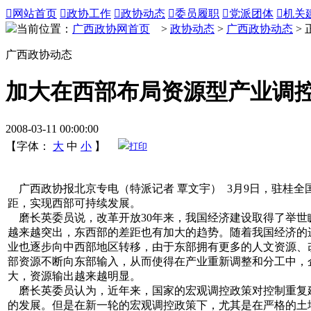

网站首页

政协工作

政协动态

委员履职

党派团体

机关
当前位置：
广西政协网首页
>
政协动态
>
广西政协动态
> 
广西政协动态
加大在西部布局资源型产业调
2008-03-11 00:00:00
【字体：
大
中
小
】
打印
广西政协报北京专电（特派记者 覃文宇） 3月9日，驻桂
距，实现西部可持续发展。
磨长英委员说，改革开放30年来，我国经济建设取得了举世
越来越突出，东西部的差距也有加大的趋势。随着我国经济的
业也逐步向中西部地区转移，由于东部拥有更多的人文资源、
部资源不断向东部输入，从而使得在产业重新调整和分工中，
大，资源输出越来越明显。
磨长英委员认为，近年来，国家的宏观调控政策对控制重复
的发展。但是在新一轮的宏观调控政策下，尤其是在严格的土