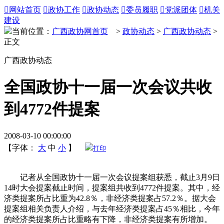

网站首页

政协工作

政协动态

委员履职

党派团体

机关
建设
当前位置：
广西政协网首页
>
政协动态
>
广西政协动态
>
正文
广西政协动态
全国政协十一届一次会议共收
到4772件提案
2008-03-10 00:00:00
【字体：
大
中
小
】
打印
记者从全国政协十一届一次会议提案组获悉，截止3月9日
14时大会提案截止时间，提案组共收到4772件提案。其中，经
济类提案所占比重为42.8％，非经济类提案占57.2％。据大会
提案组相关负责人介绍，与去年经济类提案占45％相比，今年
的经济类提案所占比重略有下降，非经济类提案有所增加。