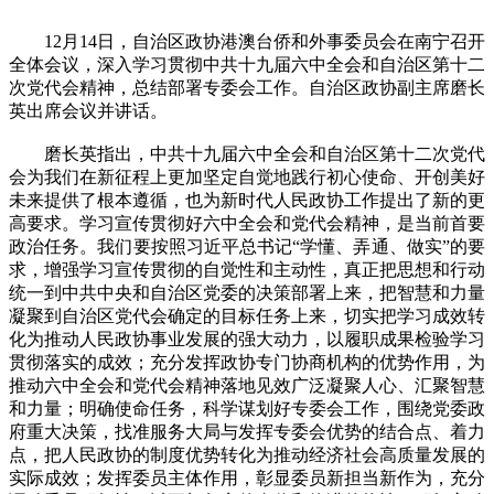
12月14日，自治区政协港澳台侨和外事委员会在南宁召开
全体会议，深入学习贯彻中共十九届六中全会和自治区第十二
次党代会精神，总结部署专委会工作。自治区政协副主席磨长
英出席会议并讲话。
磨长英指出，中共十九届六中全会和自治区第十二次党代
会为我们在新征程上更加坚定自觉地践行初心使命、开创美好
未来提供了根本遵循，也为新时代人民政协工作提出了新的更
高要求。学习宣传贯彻好六中全会和党代会精神，是当前首要
政治任务。我们要按照习近平总书记“学懂、弄通、做实”的要
求，增强学习宣传贯彻的自觉性和主动性，真正把思想和行动
统一到中共中央和自治区党委的决策部署上来，把智慧和力量
凝聚到自治区党代会确定的目标任务上来，切实把学习成效转
化为推动人民政协事业发展的强大动力，以履职成果检验学习
贯彻落实的成效；充分发挥政协专门协商机构的优势作用，为
推动六中全会和党代会精神落地见效广泛凝聚人心、汇聚智慧
和力量；明确使命任务，科学谋划好专委会工作，围绕党委政
府重大决策，找准服务大局与发挥专委会优势的结合点、着力
点，把人民政协的制度优势转化为推动经济社会高质量发展的
实际成效；发挥委员主体作用，彰显委员新担当新作为，充分