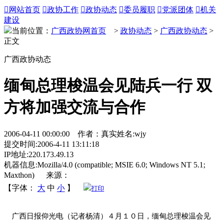

网站首页

政协工作

政协动态

委员履职

党派团体

机关
建设
当前位置：
广西政协网首页
>
政协动态
>
广西政协动态
>
正文
广西政协动态
缅甸总理梭温会见陆兵一行 双
方将加强交流与合作
2006-04-11 00:00:00 作者：真实姓名:wjy
提交时间:2006-4-11 13:11:18
IP地址:220.173.49.13
机器信息:Mozilla/4.0 (compatible; MSIE 6.0; Windows NT 5.1;
Maxthon) 来源：
【字体：
大
中
小
】
打印
广西日报仰光电（记者杨清）４月１０日，缅甸总理梭温会见