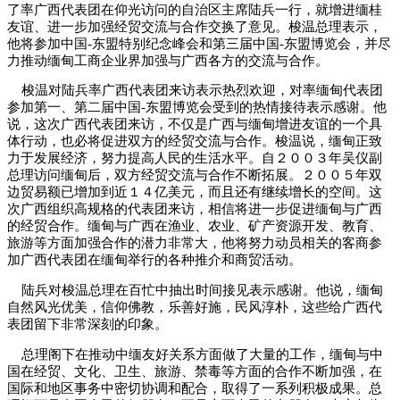
了率广西代表团在仰光访问的自治区主席陆兵一行，就增进缅桂
友谊、进一步加强经贸交流与合作交换了意见。梭温总理表示，
他将参加中国-东盟特别纪念峰会和第三届中国-东盟博览会，并尽
力推动缅甸工商企业界加强与广西各方的交流与合作。
梭温对陆兵率广西代表团来访表示热烈欢迎，对率缅甸代表团
参加第一、第二届中国-东盟博览会受到的热情接待表示感谢。他
说，这次广西代表团来访，不仅是广西与缅甸增进友谊的一个具
体行动，也必将促进双方的经贸交流与合作。梭温说，缅甸正致
力于发展经济，努力提高人民的生活水平。自２００３年吴仪副
总理访问缅甸后，双方经贸交流与合作不断拓展。２００５年双
边贸易额已增加到近１４亿美元，而且还有继续增长的空间。这
次广西组织高规格的代表团来访，相信将进一步促进缅甸与广西
的经贸合作。缅甸与广西在渔业、农业、矿产资源开发、教育、
旅游等方面加强合作的潜力非常大，他将努力动员相关的客商参
加广西代表团在缅甸举行的各种推介和商贸活动。
陆兵对梭温总理在百忙中抽出时间接见表示感谢。他说，缅甸
自然风光优美，信仰佛教，乐善好施，民风淳朴，这些给广西代
表团留下非常深刻的印象。
总理阁下在推动中缅友好关系方面做了大量的工作，缅甸与中
国在经贸、文化、卫生、旅游、禁毒等方面的合作不断加强，在
国际和地区事务中密切协调和配合，取得了一系列积极成果。总