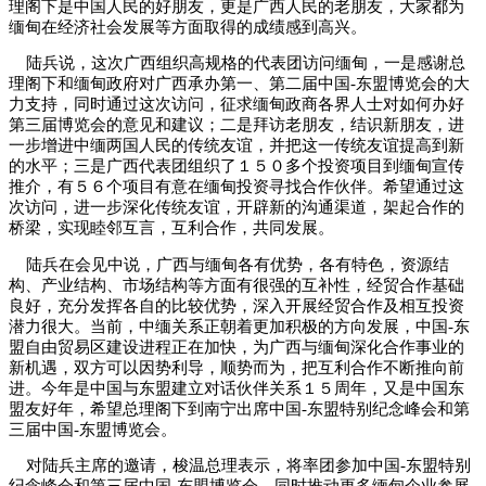
理阁下是中国人民的好朋友，更是广西人民的老朋友，大家都为
缅甸在经济社会发展等方面取得的成绩感到高兴。
陆兵说，这次广西组织高规格的代表团访问缅甸，一是感谢总
理阁下和缅甸政府对广西承办第一、第二届中国-东盟博览会的大
力支持，同时通过这次访问，征求缅甸政商各界人士对如何办好
第三届博览会的意见和建议；二是拜访老朋友，结识新朋友，进
一步增进中缅两国人民的传统友谊，并把这一传统友谊提高到新
的水平；三是广西代表团组织了１５０多个投资项目到缅甸宣传
推介，有５６个项目有意在缅甸投资寻找合作伙伴。希望通过这
次访问，进一步深化传统友谊，开辟新的沟通渠道，架起合作的
桥梁，实现睦邻互言，互利合作，共同发展。
陆兵在会见中说，广西与缅甸各有优势，各有特色，资源结
构、产业结构、市场结构等方面有很强的互补性，经贸合作基础
良好，充分发挥各自的比较优势，深入开展经贸合作及相互投资
潜力很大。当前，中缅关系正朝着更加积极的方向发展，中国-东
盟自由贸易区建设进程正在加快，为广西与缅甸深化合作事业的
新机遇，双方可以因势利导，顺势而为，把互利合作不断推向前
进。今年是中国与东盟建立对话伙伴关系１５周年，又是中国东
盟友好年，希望总理阁下到南宁出席中国-东盟特别纪念峰会和第
三届中国-东盟博览会。
对陆兵主席的邀请，梭温总理表示，将率团参加中国-东盟特别