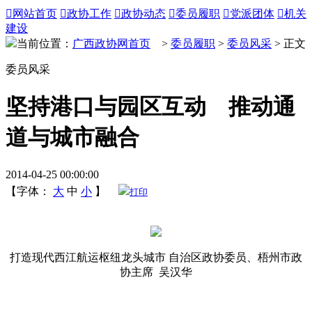

网站首页

政协工作

政协动态

委员履职

党派团体

机关
建设
当前位置：
广西政协网首页
>
委员履职
>
委员风采
> 正文
委员风采
坚持港口与园区互动 推动通
道与城市融合
2014-04-25 00:00:00
【字体：
大
中
小
】
打印
打造现代西江航运枢纽龙头城市 自治区政协委员、梧州市政
协主席 吴汉华