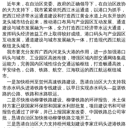
近年来，在自治区党委、政府的正确领导下，在自治区政协
的大力支持下，我市紧紧依托西江水运通道，以港口为抓手，
把西江经济带水运通道建设和打造西江黄金水道上向东开放的
龙头城市结合起来，推动港口布局与产业园区互动发展、通道
建设与城市发展融为一体，全力打造西江经济带水运大通道，
发挥码头经济效益工作上取得较好成绩。港口码头与产业园区
互动发展，通道建设与城市发展融为一体，打造现代西江航运
枢纽龙头城市。
我市要充分发挥广西内河龙头大港的作用，进一步加强港口
码头与城市、工业园区高效衔接，增强区域内部交通网络集疏
运能力，完善国内区域性综合交通运输枢纽，打造畅通高效，
平安绿色，公路、铁路、航空、江海联运的西江航运枢纽城
市。
一是加快梧州至贺州高速铁路建设。恳请自治区大力支持我
市赤水码头进港铁路专线建设，以早日实现赤水码头—益湛铁
路的公路、铁路和水路联运。
二是尽快推动柳肇铁路建设。柳肇铁路的环评报告、水土保
持方案已获国家环保部和国家水利部批复，项目建议书和可研
报告也通过了评审，并已上报国家发改委、中国铁路总公司审
批，恳请自治区加快推动柳肇铁路立项开工。
三是恳请自治区大力支持梧州规划建设李家庄码头进港铁路