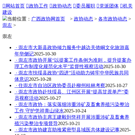

网站首页

政协工作

政协动态

委员履职

党派团体

机关
建设
当前位置：
广西政协网首页
>
政协动态
>
各市政协动态
>
崇左
>
崇左
· 崇左市大新县政协倾力服务中越边关侬峒文化旅游嘉
年华侧记​
2025-10-30
· 崇左市政协开展“以提案工作条例为准则，提升提案办
理工作制度化规范化水平”监督性视察活动
2025-10-30
· 崇左市扶绥县政协“四进”活动助力铸牢中华民族共同
体意识
2025-10-28
· 住崇左市自治区政协委员赴柳州桂林考察
2025-10-27
· 崇左市政协赴扶绥县、江州区开展“提高甘蔗单产”委
员视察活动
2025-10-27
· 崇左市政协：落实落细涉重涉矿及畜禽养殖污染整治
工作 守护凭祥青山绿水
2025-10-24
· 崇左市政协主席王建毅到凭祥开展涉重涉矿及畜禽养
殖污染整治专项督导
2025-10-21
· 崇左市政协建言助推紧密型县域医共体建设记事
2025-