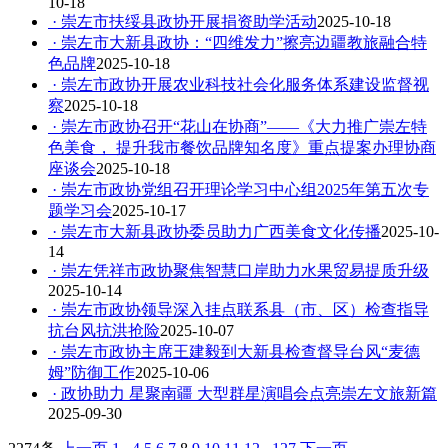
10-18
· 崇左市扶绥县政协开展捐资助学活动
2025-10-18
· 崇左市大新县政协：“四维发力”擦亮边疆教旅融合特
色品牌
2025-10-18
· 崇左市政协开展农业科技社会化服务体系建设监督视
察
2025-10-18
· 崇左市政协召开“花山在协商”——《大力推广崇左特
色美食， 提升我市餐饮品牌知名度》重点提案办理协商
座谈会
2025-10-18
· 崇左市政协党组召开理论学习中心组2025年第五次专
题学习会
2025-10-17
· 崇左市大新县政协委员助力广西美食文化传播
2025-10-
14
· 崇左凭祥市政协聚焦智慧口岸助力水果贸易提质升级
2025-10-14
· 崇左市政协领导深入挂点联系县（市、区）检查指导
抗台风抗洪抢险
2025-10-07
· 崇左市政协主席王建毅到大新县检查督导台风“麦德
姆”防御工作
2025-10-06
· 政协助力 星聚南疆 大型群星演唱会点亮崇左文旅新篇
2025-09-30