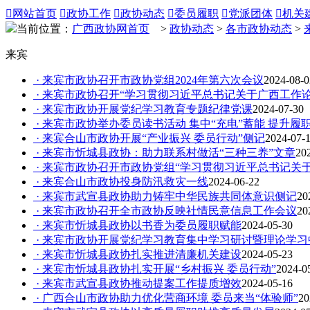

网站首页

政协工作

政协动态

委员履职

党派团体

机关
当前位置：
广西政协网首页
>
政协动态
>
各市政协动态
>
来宾
· 来宾市政协召开市政协党组2024年第六次会议
2024-08-0
· 来宾市政协召开“学习贯彻习近平总书记关于广西工作
· 来宾市政协开展党纪学习教育专题纪律党课
2024-07-30
· 来宾市政协举办委员读书活动 集中“充电”蓄能 提升履
· 来宾合山市政协开展“产业振兴 委员行动”侧记
2024-07-
· 来宾市忻城县政协：助力联系村做活“三种三养”文章
20
· 来宾市政协召开市政协党组“学习贯彻习近平总书记关
· 来宾合山市政协投身防汛救灾一线
2024-06-22
· 来宾市武宣县政协助力铸牢中华民族共同体意识侧记
20
· 来宾市政协召开全市政协反映社情民意信息工作会议
20
· 来宾市忻城县政协以书香为委员履职赋能
2024-05-30
· 来宾市政协开展党纪学习教育集中学习研讨暨理论学习中
· 来宾市忻城县政协扎实推进清廉机关建设
2024-05-23
· 来宾市忻城县政协扎实开展“乡村振兴 委员行动”
2024-0
· 来宾市武宣县政协推动提案工作提质增效
2024-05-16
· 广西合山市政协助力优化营商环境 委员来当“体验师”
20