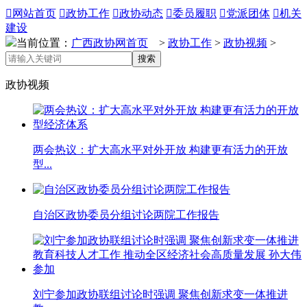

网站首页

政协工作

政协动态

委员履职

党派团体

机关
建设
当前位置：
广西政协网首页
>
政协工作
>
政协视频
>
搜索
政协视频
两会热议：扩大高水平对外开放 构建更有活力的开放
型...
自治区政协委员分组讨论两院工作报告
刘宁参加政协联组讨论时强调 聚焦创新求变一体推进