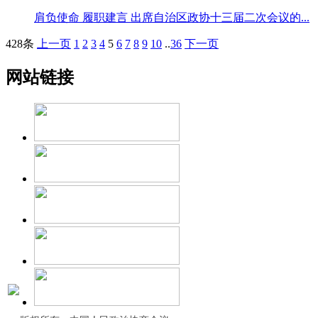
肩负使命 履职建言 出席自治区政协十三届二次会议的...
428条
上一页
1
2
3
4
5
6
7
8
9
10
..
36
下一页
网站链接