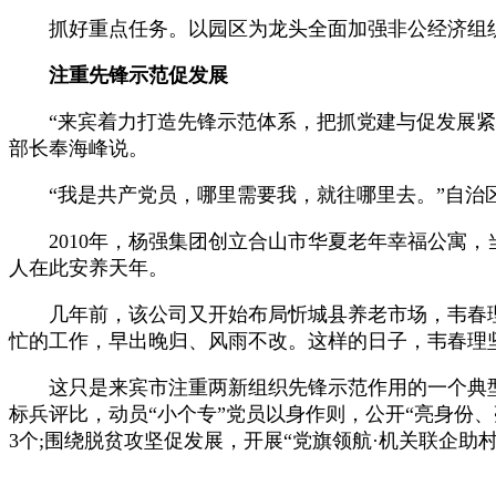
抓好重点任务。以园区为龙头全面加强非公经济组织党建
注重先锋示范促发展
“来宾着力打造先锋示范体系，把抓党建与促发展紧密
部长奉海峰说。
“我是共产党员，哪里需要我，就往哪里去。”自治区
2010年，杨强集团创立合山市华夏老年幸福公寓，
人在此安养天年。
几年前，该公司又开始布局忻城县养老市场，韦春理
忙的工作，早出晚归、风雨不改。这样的日子，韦春理
这只是来宾市注重两新组织先锋示范作用的一个典型
标兵评比，动员“小个专”党员以身作则，公开“亮身份
3个;围绕脱贫攻坚促发展，开展“党旗领航·机关联企助村