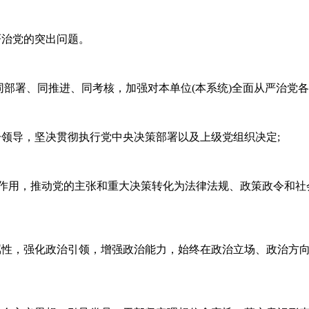
治党的突出问题。
部署、同推进、同考核，加强对本单位(本系统)全面从严治党
领导，坚决贯彻执行党中央决策部署以及上级党组织决定;
作用，推动党的主张和重大决策转化为法律法规、政策政令和社
性，强化政治引领，增强政治能力，始终在政治立场、政治方向