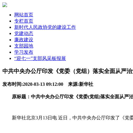
网站首页
专栏首页
新时代人民政协党的建设工作
党建动态
廉政建设
支部园地
学习发布
“迎七一”支部风采板报展
中共中央办公厅印发《党委（党组）落实全面从严治
发布时间:2020-03-13 09:12:00 来源:新华社
原标题：中共中央办公厅印发《党委(党组)落实全面从严治
新华社北京3月13日电 近日，中共中央办公厅印发了《党委