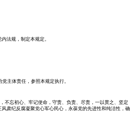
党内法规，制定本规定。
治党主体责任，参照本规定执行。
护”，不忘初心、牢记使命，守责、负责、尽责，一以贯之、坚定
正风肃纪反腐凝聚党心军心民心，永葆党的先进性和纯洁性，确