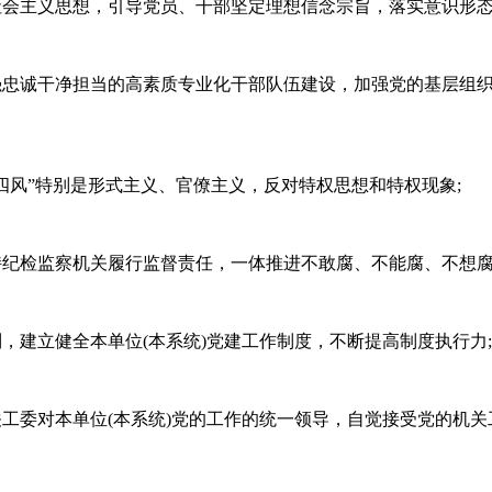
会主义思想，引导党员、干部坚定理想信念宗旨，落实意识形态
忠诚干净担当的高素质专业化干部队伍建设，加强党的基层组织
风”特别是形式主义、官僚主义，反对特权思想和特权现象;
纪检监察机关履行监督责任，一体推进不敢腐、不能腐、不想腐
建立健全本单位(本系统)党建工作制度，不断提高制度执行力;
工委对本单位(本系统)党的工作的统一领导，自觉接受党的机关