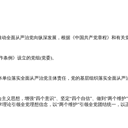
推动全面从严治党向纵深发展，根据《中国共产党章程》和有关
条例》设立的党组(党委)。
单位落实全面从严治党主体责任，党的基层组织落实全面从严
主义思想，增强“四个意识”、坚定“四个自信”、做到“两个维
学理论引领全党理想信念，以“两个维护”引领全党团结统一，以