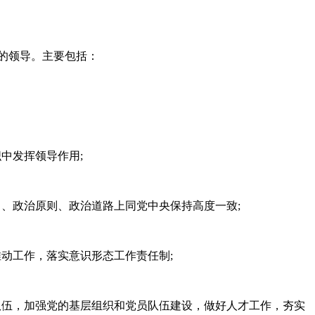
的领导。主要包括：
中发挥领导作用;
、政治原则、政治道路上同党中央保持高度一致;
动工作，落实意识形态工作责任制;
伍，加强党的基层组织和党员队伍建设，做好人才工作，夯实