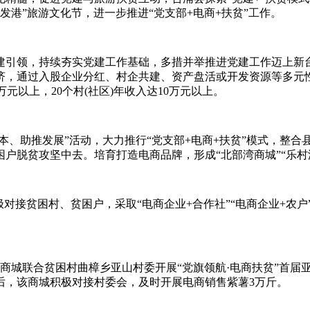
发港”旅游文化节，进一步推进“党支部+电商+扶贫”工作。
，持续夯实党建工作基础，多措并举推进党建工作迈上新台阶。全
济，通过入股企业分红、村企共建、资产盘活或开发资源等多元性
万元以上，20个村(社区)年收入达10万元以上。
、助推发展”活动，大力推行“党支部+电商+扶贫”模式，整合
户脱贫攻坚中去。培育打造电商品牌，形成“北部湾商城”“乐村淘
极对接贫困村、贫困户，采取“电商企业+合作社”“电商企业+农
该商城联合贫困村曲樟乡亚山村委开展“党旗领航·电商扶贫”首届
后，该商城积极对接村委会，及时开展电商销售紫薯3万斤。