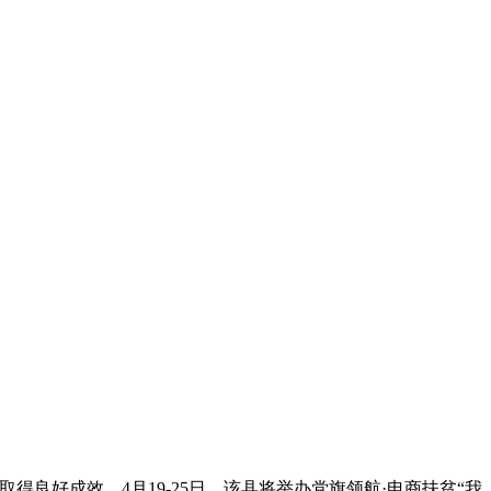
好成效。4月19-25日，该县将举办党旗领航·电商扶贫“我