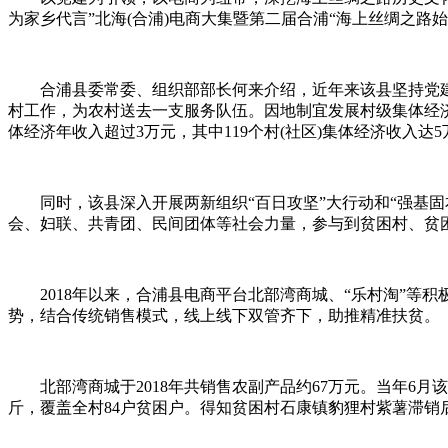
为家乡代言”北海(合浦)电商大集暨第二届合浦“海上丝绸之路始
合浦县委常委、组织部部长何来介绍，近年来该县坚持党建引领
村工作，为农村送去一支服务队伍。因地制宜发展村级集体经
体经济年收入超过3万元，其中119个村(社区)集体经济收入达5
同时，该县深入开展两新组织“百日攻坚”大行动和“强基固本
会、妇联、共青团、民间团体等社会力量，参与到贫困村、贫困
2018年以来，合浦县电商平台北部湾商城、“乐村淘”等积
势，结合传统销售模式，线上线下双管齐下，助推精准扶贫。
北部湾商城于2018年共销售农副产品约67万元。当年6月
斤，覆盖全村84户贫困户。得知贫困村石康镇豹狸村紫薯滞销