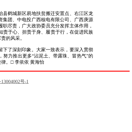
治县鹤城新区易地扶贫搬迁安置点、右江区龙
资集团、中电投广西核电有限公司、广西庚源
履职尽责，广大政协委员充分发挥主体作用，
，知责于心、担责于身、履责于行，在促进民族
尽责的风采。
留下了深刻印象。大家一致表示，要深入贯彻
努力推出更多“沾泥土、带露珠、冒热气”的
。□ 李依依 黄海怡
13004002号-1