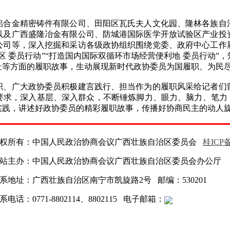
金精密铸件有限公司、田阳区瓦氏夫人文化园、隆林各族自
以及广西盛隆冶金有限公司、防城港国际医学开放试验区产业投
公司等，深入挖掘和采访各级政协组织围绕党委、政府中心工作
区 委员行动”“打造国内国际双循环市场经营便利地 委员行动”
祉等方面的履职故事，生动展现新时代政协委员为国履职、为民
广大政协委员积极建言践行、担当作为的履职风采给记者们
要求，深入基层、深入群众，不断锤炼脚力、眼力、脑力、笔力，
践，讲述好政协委员的精彩履职故事，传播好协商民主的动人旋律
权所有：中国人民政治协商会议广西壮族自治区委员会
桂ICP备
站主办：中国人民政治协商会议广西壮族自治区委员会办公厅
系地址：广西壮族自治区南宁市凯旋路2号 邮编：530201
系电话：0771-8802114、8802115 电子邮箱：