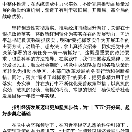
中整体推进，在系统集成中力求实效，不断完善推动高质量发
展的激励约束机制，塑造了有利于破旧局、开新局、赢全局的
战略优势。
坚持创造性贯彻落实。推动经济持续回升向好，关键在于
狠抓政策落实，将政策红利转化为实实在在的发展动力。习近
平总书记反复强调抓落实，明确“要把抓落实作为开展工作的
主要方式，动脑子、想办法，拿出真招实招来，切实把党中央
决策部署的各项任务一项一项抓好”。这既是重要的政治要
求，也是科学的方法指导。在实践中，我们把握客观规律，充
分发扬民主，顺应社会期盼，将党中央战略意图和各项决策部
署转化为推动本地区、本部门改革发展的务实行动和创新举
措。同时，落实“看准了就抓紧干”的要求，把更多精力用于抓
落实、办实事，并在执行中不断优化完善政策举措，以真抓的
实劲、敢抓的狠劲、善抓的巧劲、常抓的韧劲，确保经济社会
发展目标一年接一年实现。
指引经济发展迈出更加坚实步伐，为“十五五”开好局、起
好步奠定基础
在党中央坚强领导下，在习近平经济思想的科学引领下，
在宏观政策的有力促进下，“十四五”时期我国经济发展步伐更