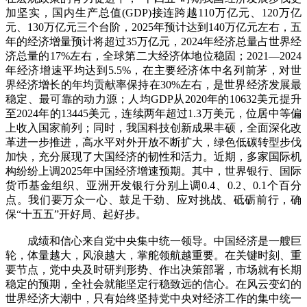
加坚实，国内生产总值(GDP)接连跨越110万亿元、120万亿
元、130万亿元三个台阶，2025年预计达到140万亿元左右，五
年的经济增量预计将超过35万亿元，2024年经济总量占世界经
济总量的17%左右，全球第二大经济体地位稳固；2021—2024
年经济增速平均达到5.5%，在主要经济体中名列前茅，对世
界经济增长的年均贡献率保持在30%左右，是世界经济发展最
稳定、最可靠的动力源；人均GDP从2020年的10632美元提升
至2024年的13445美元，连续两年超过1.3万美元，位居中等偏
上收入国家前列；同时，我国科技创新成果丰硕，全面深化改
革进一步推进，高水平对外开放不断扩大，绿色低碳转型步伐
加快，充分展现了大国经济的韧性和活力。近期，多家国际机
构纷纷上调2025年中国经济增速预期。其中，世界银行、国际
货币基金组织、亚洲开发银行分别上调0.4、0.2、0.1个百分
点。我们要万众一心、鼓足干劲、应对挑战、砥砺前行，确
保“十五五”开好局、起好步。
成绩和信心来自党中央集中统一领导。中国经济是一艘巨
轮，体量越大，风浪越大，掌舵领航越重要。在关键时刻、重
要节点，党中央及时研判形势、作出决策部署，市场就有长期
稳定的预期，全社会就能坚定行稳致远的信心。在风云变幻的
世界经济大潮中，只有始终坚持党中央对经济工作的集中统一