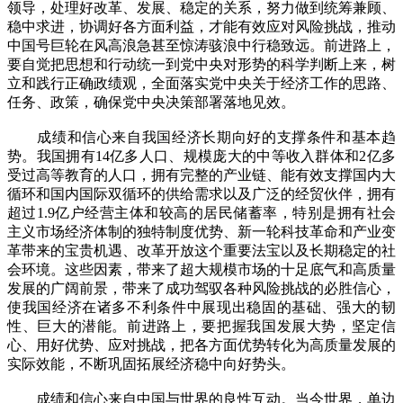
领导，处理好改革、发展、稳定的关系，努力做到统筹兼顾、
稳中求进，协调好各方面利益，才能有效应对风险挑战，推动
中国号巨轮在风高浪急甚至惊涛骇浪中行稳致远。前进路上，
要自觉把思想和行动统一到党中央对形势的科学判断上来，树
立和践行正确政绩观，全面落实党中央关于经济工作的思路、
任务、政策，确保党中央决策部署落地见效。
成绩和信心来自我国经济长期向好的支撑条件和基本趋
势。我国拥有14亿多人口、规模庞大的中等收入群体和2亿多
受过高等教育的人口，拥有完整的产业链、能有效支撑国内大
循环和国内国际双循环的供给需求以及广泛的经贸伙伴，拥有
超过1.9亿户经营主体和较高的居民储蓄率，特别是拥有社会
主义市场经济体制的独特制度优势、新一轮科技革命和产业变
革带来的宝贵机遇、改革开放这个重要法宝以及长期稳定的社
会环境。这些因素，带来了超大规模市场的十足底气和高质量
发展的广阔前景，带来了成功驾驭各种风险挑战的必胜信心，
使我国经济在诸多不利条件中展现出稳固的基础、强大的韧
性、巨大的潜能。前进路上，要把握我国发展大势，坚定信
心、用好优势、应对挑战，把各方面优势转化为高质量发展的
实际效能，不断巩固拓展经济稳中向好势头。
成绩和信心来自中国与世界的良性互动。当今世界，单边