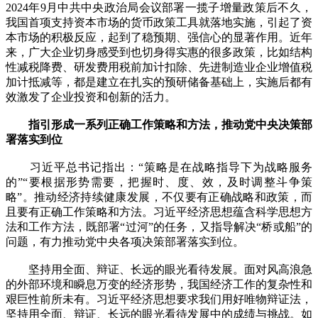
2024年9月中共中央政治局会议部署一揽子增量政策后不久，
我国首项支持资本市场的货币政策工具就落地实施，引起了资
本市场的积极反应，起到了稳预期、强信心的显著作用。近年
来，广大企业切身感受到也切身得实惠的很多政策，比如结构
性减税降费、研发费用税前加计扣除、先进制造业企业增值税
加计抵减等，都是建立在扎实的预研储备基础上，实施后都有
效激发了企业投资和创新的活力。
指引形成一系列正确工作策略和方法，推动党中央决策部
署落实到位
习近平总书记指出：“策略是在战略指导下为战略服务
的”“要根据形势需要，把握时、度、效，及时调整斗争策
略”。推动经济持续健康发展，不仅要有正确战略和政策，而
且要有正确工作策略和方法。习近平经济思想蕴含科学思想方
法和工作方法，既部署“过河”的任务，又指导解决“桥或船”的
问题，有力推动党中央各项决策部署落实到位。
坚持用全面、辩证、长远的眼光看待发展。面对风高浪急
的外部环境和瞬息万变的经济形势，我国经济工作的复杂性和
艰巨性前所未有。习近平经济思想要求我们用好唯物辩证法，
坚持用全面、辩证、长远的眼光看待发展中的成绩与挑战。如