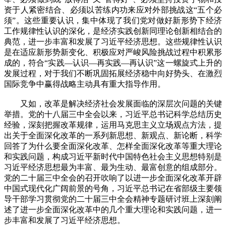
资于人紧密结合、必须以苦练内功来应对外部挑战这“五个必
须”。这些重要认识，集中体现了我们党对做好新形势下经济
工作规律性认识的深化，是经济实践创新同理论创新相结合的
典范，进一步丰富和发展了习近平经济思想。这些规律性认识
是在适应新形势新变化、积极应对严峻风险挑战过程中积累形
成的，符合“实践—认识—再实践—再认识”这一螺旋式上升的
发展过程，对于我们不断巩固拓展经济稳中向好势头、在激烈
国际竞争中赢得战略主动具有重大指导作用。
又如，改革是解决经济社会发展面临的深层次问题的关键
举措。党的十八届三中全会以来，习近平总书记科学总结历史
经验，深刻把握改革规律，运用马克思主义立场观点方法，提
出关于全面深化改革的一系列新思想、新观点、新论断，科学
回答了为什么要全面深化改革、怎样全面深化改革等重大理论
和实践问题，构成习近平新时代中国特色社会主义思想特别是
习近平经济思想最为丰富、最为生动、最富创意的组成部分。
党的二十届三中全会的召开吹响了以进一步全面深化改革开辟
中国式现代化广阔前景的号角，习近平总书记在省部级主要领
导干部学习贯彻党的二十届三中全会精神专题研讨班上深刻阐
述了进一步全面深化改革中的几个重大理论和实践问题，进一
步丰富和发展了习近平经济思想。