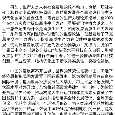
再如，生产力是人类社会发展的根本动力，也是一切社会
变迁和政治变革的终极原因。高质量发展是全面建设社会主义
现代化国家的首要任务，需要新的生产力理论来指导。自2023
年在地方考察时提出新质生产力这一重要标识性概念以来，习
近平总书记围绕什么是新质生产力、如何发展新质生产力发表
了一系列富有深刻道理学理哲理的重要论述，创新发展了马克
思主义生产力理论，指引新质生产力在实践中形成并稳步发
展，使高质量发展获得了更为强劲的推动力、支撑力。党的二
十届四中全会《建议》提出“加快高水平科技自立自强，引领
发展新质生产力”并进行全面部署，将进一步推动我国在科技
创新、产业变革、结构优化上不断取得实质性、突破性进展。
中国的发展离不开世界，世界的繁荣也需要中国。习近平
经济思想把我国发展置于国际视野中，既为我国发展营造良好
国际环境，也为世界经济发展注入动力。习近平总书记强调扩
大高水平对外开放，加快推进高质量共建“一带一路”，为建设
开放型世界经济、推动构建人类命运共同体走深走实贡献了中
国智慧和中国方案；提出并推动落实全球发展倡议、全球安全
倡议、全球文明倡议、全球治理倡议，为人类应对全球性挑战
提供重要公共产品；强调中国始终是“全球南方”的一员，是发
展中国家可靠的长期合作伙伴，也是支持全球发展事业的行动