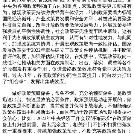
中央为各项政策明确了方向和重点，宏观政策要更加积极有
为，微观政策要持续激发经营主体活力，结构政策要着力畅通
国民经济循环，产业政策要发展和安全并举，科技政策要聚焦
科技自立自强，改革开放政策要激活发展动力，区域政策要增
强发展的平衡性协调性，社会政策要兜住兜牢民生底线。这有
利于为各项政策明确主攻方向，从而有针对性地发力。与此同
时，加强政策统筹协调，开展宏观政策取向一致性评估。国家
发展改革委于2022年牵头建立了政策文件评估机制，并不断完
善评估制度，加强评估队伍建设。在实践中，宏观政策取向一
致性评估推动相关方面在政策制定、出台、落实、调整等各个
阶段都发挥重要作用，促进最终政策效果符合党中央决策意
图。过去几年，各项政策的协同性显著提升，同向发力打出
了“组合拳”，发挥出集成效应。
做好政策预研储备，常备不懈。充分的预研储备，是政策
迅速出台、快速显效的必要条件。政策预研是动态开展的，储
备政策是不断更新的。提前储备并保持备战姿态，不但能确保
政策在该出手时果断出手，而且有助于改善市场预期和提振社
会信心。比如，2023年中央经济工作会议明确要求“在政策储
备上打好提前量、留出冗余度”，相关部门不折不扣贯彻落实
这一重要要求，持续加强政策预研，不断充实政策储备库；