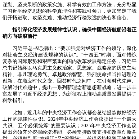
谋划、坚决果断的政策实施、科学有效的工作方法，充分彰显
了习近平经济思想的科学真理性和实践引领力，更加坚定了我
们开拓进取、攻坚克难、推动经济行稳致远的决心和信心。
指引深化经济发展规律性认识，确保中国经济航船沿着正
确方向破浪前行
习近平总书记指出：“要加强党对经济工作的领导，深化
对社会主义经济建设规律的认识”。“十四五”时期，面对错综
复杂的国际形势和艰巨繁重的国内改革发展稳定任务，习近平
总书记始终以马克思主义政治家、思想家、战略家的历史主动
精神、非凡理论勇气、卓越政治智慧、强烈使命担当推进理论
创新，在顺应时代之变、回答时代之问中，在引领时代先声、
破解时代难题中，提出一系列新理念新思想新战略，进一步丰
富发展了习近平经济思想，为新征程上推动高质量发展提供了
科学指引。
比如，近几年的中央经济工作会议都会总结提炼做好经济
工作的规律性认识。2024年中央经济工作会议提出“一个最大
共识、五个必须统筹”的重要认识；2025年中央经济工作会议
提出必须充分挖掘经济潜能、必须坚持政策支持和改革创新并
举、必须做到既“放得活”又“管得好”、必须坚持投资于物和投