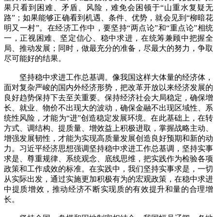
果只看到困难、矛盾、风险，难免会困顿于“山重水复疑无
路”；如果能够正确看到机遇、条件、优势，就会见到“柳暗花
明又一村”。在经济工作中，要坚持“两点论”和“重点论”相统
一，正视困难、坚定信心、稳中求进，在统筹兼顾中把握全
局、推动发展；同时，做最充分的准备，尽最大的努力，争取
尽可能好的结果。
坚持稳中求进工作总基调。像我国这样大体量的经济体，
面对复杂严峻的国内外经济形势，把改革开放以来经济发展的
良好趋势保持下去至关重要。保持经济社会大局稳定，确保增
长、就业、物价不出现大的波动，确保金融不出现区域性、系
统性风险，才能为“进”创造稳定发展环境。在此基础上，在转
方式、调结构、提质量、增效益上积极进取，掌握战略主动、
增强发展韧性，才能为实现高质量发展创造良好预期和新的动
力。习近平经济思想强调坚持稳中求进工作总基调，坚持实事
求是、尊重规律、系统观念、底线思维，把实践作为检验各项
政策和工作成效的标准。在实践中，我们坚持实事求是，一切
从实际出发，通过实施更加积极有为的宏观政策，在稳中求进
中提质增效，推动经济不断实现质的有效提升和量的合理增
长。