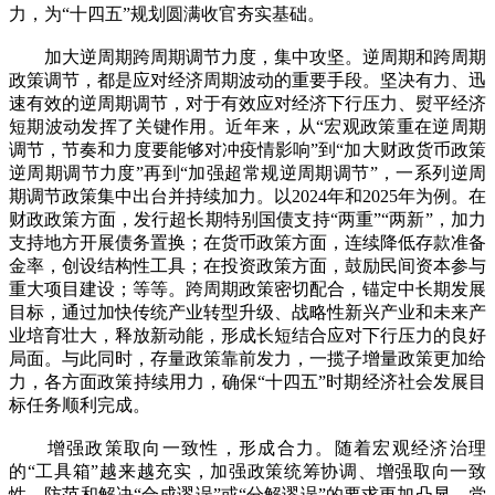
力，为“十四五”规划圆满收官夯实基础。
加大逆周期跨周期调节力度，集中攻坚。逆周期和跨周期
政策调节，都是应对经济周期波动的重要手段。坚决有力、迅
速有效的逆周期调节，对于有效应对经济下行压力、熨平经济
短期波动发挥了关键作用。近年来，从“宏观政策重在逆周期
调节，节奏和力度要能够对冲疫情影响”到“加大财政货币政策
逆周期调节力度”再到“加强超常规逆周期调节”，一系列逆周
期调节政策集中出台并持续加力。以2024年和2025年为例。在
财政政策方面，发行超长期特别国债支持“两重”“两新”，加力
支持地方开展债务置换；在货币政策方面，连续降低存款准备
金率，创设结构性工具；在投资政策方面，鼓励民间资本参与
重大项目建设；等等。跨周期政策密切配合，锚定中长期发展
目标，通过加快传统产业转型升级、战略性新兴产业和未来产
业培育壮大，释放新动能，形成长短结合应对下行压力的良好
局面。与此同时，存量政策靠前发力，一揽子增量政策更加给
力，各方面政策持续用力，确保“十四五”时期经济社会发展目
标任务顺利完成。
增强政策取向一致性，形成合力。随着宏观经济治理
的“工具箱”越来越充实，加强政策统筹协调、增强取向一致
性，防范和解决“合成谬误”或“分解谬误”的要求更加凸显。党