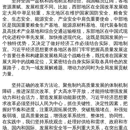
坚持全国一盘棋和因地制宜相结合。我国幅员辽阔，各地
资源禀赋、发展程度不同。比如，西部地区在全国改革发展稳
定大局中举足轻重，东北地区在维护国家国防安全、粮食安
全、生态安全、能源安全、产业安全中肩负重要使命，中部地
区是我国重要粮食生产基地、能源原材料基地、现代装备制造
及高技术产业基地和综合交通运输枢纽，东部地区在中国式现
代化进程中率先发展、加快推进现代化。这既是我国发展的一
个独特优势，又决定了做好经济工作必须结合实际、因地制
宜。习近平经济思想要求各地区各部门牢牢把握高质量发展这
个首要任务和构建新发展格局这个战略任务，既找准在国家发
展大局中的战略定位，又紧密结合自身实际采取各具特色的发
展路子，在为一域发展解难题、增动力的同时为全局发展贡献
力量。
坚持正确的改革方法论。聚焦制约高质量发展的体制机制
障碍，推进深层次改革、扩大高水平开放，才能持续增强发展
动力和社会活力，塑造发展新动能新优势。习近平经济思想要
求改革必须坚持以人民为中心，抓住关键性、决定性因素，把
握好节奏和进度，注重巩固拓展优势、突破瓶颈堵点、补强短
板弱项、提高质量效益，增强改革系统性、整体性、协同性。
在实践中，我们坚持系统观念，处理好供给和需求、政府和市
场、国内和国际、发展和安全等一系列重大关系，在突出重点