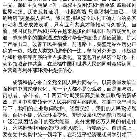
主义、保护主义明显上升，霸权主义图谋和“新冷战”威胁加剧
世界动荡。历史反复证明，“小院高墙”只能限制住自己，“脱
钩断链”更是损人害己。我国坚持经济全球化正确方向的务实
行动和显著成效表明，只有互利共赢才能推动持久繁荣。当
前，我国优质产品和服务在越来越多的区域和国别市场受到欢
迎，越来越多的国家通过加强对华合作建强了基础设施、扩大
了产品出口、改善了民生福祉。前进路上，要坚定站在历史正
确的一边、站在人类文明进步的一边，坚持对外开放，积极倡
导和推动平等有序的世界多极化、普惠包容的经济全球化，推
动多领域合作共赢，在造福中国和世界人民的同时赢得认同，
在营造有利外部环境中提振信心。
成绩和信心来自全党全国人民共同奋斗。以高质量发展全
面推进中国式现代化，每一个人都不是旁观者，而是参与者、
贡献者、奋斗者。“十四五”时期我国高质量发展取得的新成
效，是党中央带领全体人民共同奋斗的结果。在党中央坚强领
导下，我们的企业敢闯敢拼、经营灵活，我们的人民勤劳智
慧、百折不挠，适应环境变化、塑造发展优势的能力都极强。
广泛汇聚团结奋斗的强大能量，充分发挥亿万人民的创造伟
力，必将推动中国经济航船乘风破浪、行稳致远。前进路上，
要在党中央集中统一领导下，在习近平经济思想科学引领下，