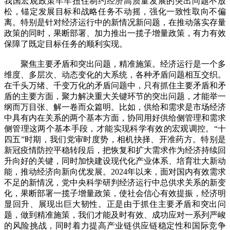
我国宏观政策牢牢扭住制约经济高质量发展的突出问题不放
松，锚定发展目标和战略任务不动摇，强化一致性取向不偏
离。特别是针对经济运行中的新情况新问题，在推动落实存量
政策的同时，果断部署、加力推出一揽子增量政策，有力有效
保障了既定目标任务的顺利实现。
聚焦主要矛盾和突出问题，精准施策。经济运行是一个多
维度、多层次、动态变化的大系统，各种矛盾问题相互交织。
在千头万绪、千变万化的矛盾问题中，只有抓住主要矛盾和矛
盾的主要方面，聚力解决重大关键环节的突出问题，才能举一
纲而万目张、解一卷而众篇明。比如，供给和需求是市场经济
中具有内在关系的两个基本方面，协同用好供给侧管理和需求
侧管理这两个基本手段，才能实现科学有效的宏观调控。“十
四五”时期，我们党审时度势，相机抉择、开准药方。特别是
新冠疫情防控平稳转段后，把恢复和扩大需求作为经济持续回
升向好的关键，同时加快建设现代化产业体系、培育壮大新动
能，推动经济向新向优发展。2024年以来，面对国内有效需求
不足的新情况，党中央科学研判经济运行中总供求关系的新变
化，果断部署一揽子增量政策，使社会信心有效提振，经济明
显回升、展现出巨大韧性。正是由于抓住主要矛盾和突出问
题，做到精准施策，我们才能及时有效、成功应对一系列严峻
的风险挑战，同时着力提高产业链供应链稳定性和国际竞争