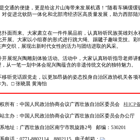
交通的便捷，更是给这片山海带来发展机遇！”随着车辆缓缓
，对促进北钦防一体化和北部湾经济区高质量发展，助力西部陆
面而来。大家肃立在一件件展品前，认真聆听民族英雄刘永
此开展。大家以小组赛的形式进行跳大绳、踢毽子趣味竞技。彩
笑声交织，展现出新时代女性的活力与团结进取的风采。
展坭兴陶雕刻体验活动。活动中，大家认真聆听指导老师讲
理，从一笔一划中体会坭兴陶蕴含的非遗传统文化的独特魅力。
听党话跟党走，以更加昂扬的姿态投身自治区政协机关各项
。□ 张晓晨 黄海怡
权所有：中国人民政治协商会议广西壮族自治区委员会
桂ICP备
站主办：中国人民政治协商会议广西壮族自治区委员会办公厅
系地址：广西壮族自治区南宁市凯旋路2号 邮编：530201
系电话：0771-8802114、8802115 电子邮箱：