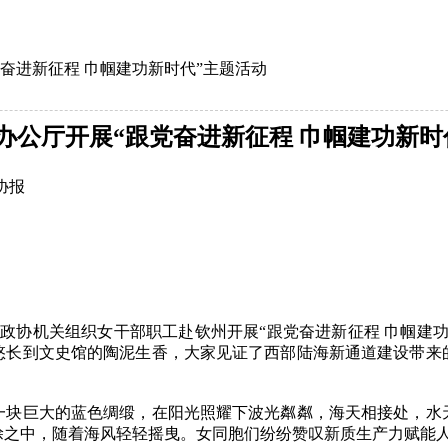
奋进新征程 巾帼建功新时代”主题活动
办公厅开展“跟党奋进新征程 巾帼建功新时
协报
政协机关组织女干部职工赴钦州开展“跟党奋进新征程 巾帼建功
悠长到文史馆的陶泥生香，大家见证了西部陆海新通道建设带来
巨大的蓝色绸缎，在阳光照耀下波光粼粼，海天相接处，水
涂之中，随着海风轻轻摇曳。女同胞们纷纷赞叹新质生产力赋能