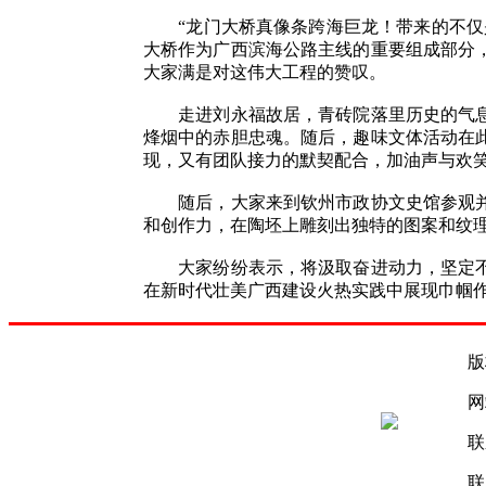
“龙门大桥真像条跨海巨龙！带来的不仅是
大桥作为广西滨海公路主线的重要组成部分
大家满是对这伟大工程的赞叹。
走进刘永福故居，青砖院落里历史的气息扑
烽烟中的赤胆忠魂。随后，趣味文体活动在
现，又有团队接力的默契配合，加油声与欢
随后，大家来到钦州市政协文史馆参观并开
和创作力，在陶坯上雕刻出独特的图案和纹
大家纷纷表示，将汲取奋进动力，坚定不移
在新时代壮美广西建设火热实践中展现巾帼作为
版
网
联
联