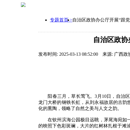
专题首页 >
自治区政协办公厅开展“跟党
自治区政协
发布时间: 2025-03-13 08:52:00
来源: 广西政
阳春三月，草长莺飞。3月10日，自治区
龙门大桥的钢铁长虹，从刘永福故居的古韵
化的熏陶，领略了自然之美与人文之韵。
在钦州滨海公园极目远眺，茅尾海宛如一块
的映照下色彩斑斓，大片的红树林扎根于滩