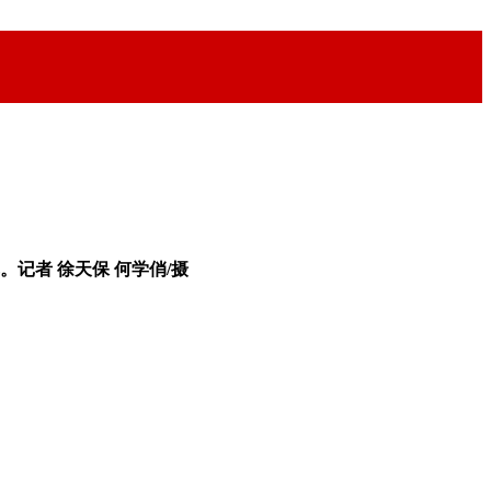
记者 徐天保 何学俏/摄